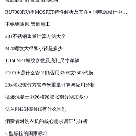
RU7088R功率MOSFET特性解析及其在可调电源设计中的
实践
不锈钢通风 管道施工
201不锈钢重量计算方法大全
M20螺纹大径和小径是多少
1-1/4 NPT螺纹参数及底孔尺寸详解
F1010E是什么管？能否用3205或3505代换
20x40x2镀锌方管单米重量计算与应用分析
抗渗混凝土中P6和P8膨胀剂分别加多少
法兰PN25和PN16有什么区别
消费者对洗衣机的核心需求调研与分析
U型螺栓的国家标准