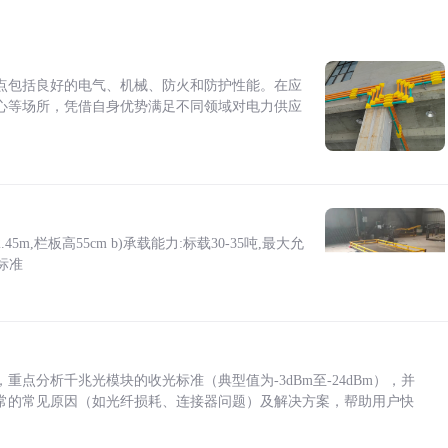
点包括良好的电气、机械、防火和防护性能。在应
心等场所，凭借自身优势满足不同领域对电力供应
5m,栏板高55cm b)承载能力:标载30-35吨,最大允
标准
点分析千兆光模块的收光标准（典型值为-3dBm至-24dBm），并
常的常见原因（如光纤损耗、连接器问题）及解决方案，帮助用户快