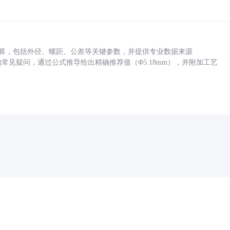
底孔计算，包括外径、螺距、公差等关键参数，并提供专业数据来源
孔尺寸的常见疑问，通过公式推导给出精确推荐值（Φ5.18mm），并附加工艺
药品医疗器械网络信息服务备案(京)网药械信息备字（2021）第00159号