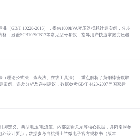
/T 10228-2015），提供1000kVA变压器损耗计算实例，分步
，涵盖SCB10/SCB13等常见型号参数，指导用户快速掌握变压器
法（理论公式法、查表法、在线工具法），重点解析了黄铜棒密度取
计算案例、误差分析及选材建议，数据参考GB/T 4423-2007等国家标
括各引脚定义、典型电压/电流值、内部逻辑关系等核心数据，并附引脚参
电路设计要点，数据参考自杭州士兰微电子官方规格书（版本