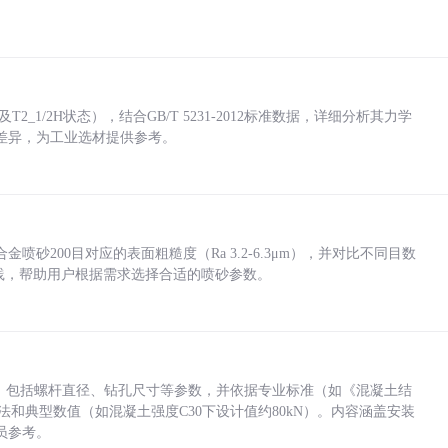
_1/2H状态），结合GB/T 5231-2012标准数据，详细分析其力学
差异，为工业选材提供参考。
砂200目对应的表面粗糙度（Ra 3.2-6.3μm），并对比不同目数
业实践，帮助用户根据需求选择合适的喷砂参数。
力，包括螺杆直径、钻孔尺寸等参数，并依据专业标准（如《混凝土结
方法和典型数值（如混凝土强度C30下设计值约80kN）。内容涵盖安装
员参考。