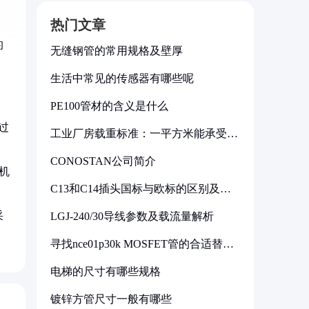
热门文章
的
无缝钢管的常用规格及壁厚
生活中常见的传感器有哪些呢
PE100管材的含义是什么
过
工业厂房载重标准：一平方米能承受多
少公斤
CONOSTAN公司简介
机
C13和C14插头国标与欧标的区别及其
标准解析
采
LGJ-240/30导线参数及载流量解析
寻找nce01p30k MOSFET管的合适替代
型号
电梯的尺寸有哪些规格
镀锌方管尺寸一般有哪些