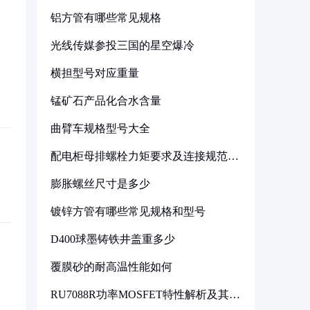
铝方管有哪些常见规格
光线传媒参投三国的星空爆冷
横担型号对应重量
锰矿石产品化合水含量
曲臂车规格型号大全
配电柜母排螺栓力矩要求及连接规范详
解
膨胀螺丝尺寸是多少
镀锌方管有哪些常见规格和型号
D400球墨铸铁井盖重多少
覆膜砂的耐高温性能如何
RU7088R功率MOSFET特性解析及其在
可调电源设计中的实践