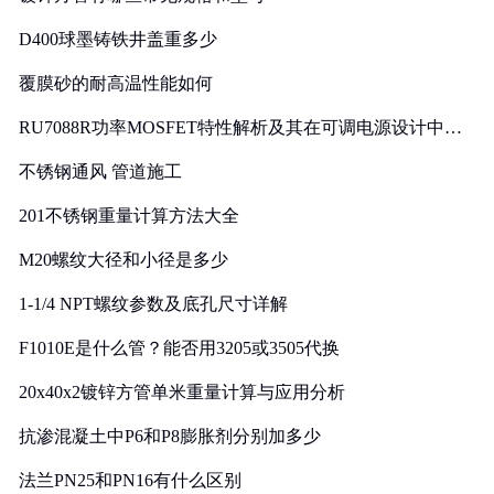
D400球墨铸铁井盖重多少
覆膜砂的耐高温性能如何
RU7088R功率MOSFET特性解析及其在可调电源设计中的
实践
不锈钢通风 管道施工
201不锈钢重量计算方法大全
M20螺纹大径和小径是多少
1-1/4 NPT螺纹参数及底孔尺寸详解
F1010E是什么管？能否用3205或3505代换
20x40x2镀锌方管单米重量计算与应用分析
抗渗混凝土中P6和P8膨胀剂分别加多少
法兰PN25和PN16有什么区别