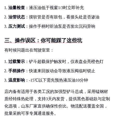
油量检查
：液压油低于视窗1/3时立即补充
油管状态
：摸软管是否有鼓包，看接头处是否渗油
压力测试
：操作手柄时听油泵是否发出沉闷异响
三、操作误区：你可能踩了这些坑
有时候问题出在驾驶室里：
过载警示
：铲斗超载保护触发时，仪表盘会亮橙色灯
手柄操作
：快速来回扳动会导致液压阀临时锁止
温度影响
：-15℃以下需先预热液压油10分钟
店内备有适用于各类工况的加强型铲斗总成，采用锰钢材
质经特殊热处理，支持3天内发货，提供黑色基础款与定制
化选项，山东厂家直供确保性价比。物流配送覆盖全国，
批量采购可享专属通道服务。