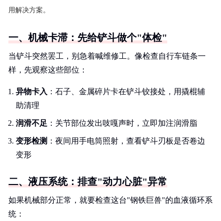
用解决方案。
一、机械卡滞：先给铲斗做个"体检"
当铲斗突然罢工，别急着喊维修工。像检查自行车链条一
样，先观察这些部位：
异物卡入
：石子、金属碎片卡在铲斗铰接处，用撬棍辅
助清理
润滑不足
：关节部位发出吱嘎声时，立即加注润滑脂
变形检测
：夜间用手电筒照射，查看铲斗刃板是否卷边
变形
二、液压系统：排查"动力心脏"异常
如果机械部分正常，就要检查这台"钢铁巨兽"的血液循环系
统：