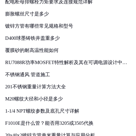
配电柜母排螺栓力矩要求及连接规范详解
膨胀螺丝尺寸是多少
镀锌方管有哪些常见规格和型号
D400球墨铸铁井盖重多少
覆膜砂的耐高温性能如何
RU7088R功率MOSFET特性解析及其在可调电源设计中的
实践
不锈钢通风 管道施工
201不锈钢重量计算方法大全
M20螺纹大径和小径是多少
1-1/4 NPT螺纹参数及底孔尺寸详解
F1010E是什么管？能否用3205或3505代换
20x40x2镀锌方管单米重量计算与应用分析