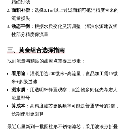
精细过滤
面积补偿
：选择0.1㎡以上过滤面积可抵消精度带来的
流量损失
动态平衡
：根据水质变化灵活调整，浑浊水源建议牺
牲部分精度保流量
三、黄金组合选择指南
找到流量与精度的甜蜜点需要三步走：
看用途
：灌溉用选200微米+高流量，食品加工需15微
米+多级过滤
测水质
：用透明杯静置观察，沉淀物多则优先考虑大
流量型号
算成本
：高精度滤芯更换频率可能是普通型号的2倍，
长期使用更划算
最近店里新到一批圆柱形不锈钢滤芯，采用波浪形折叠