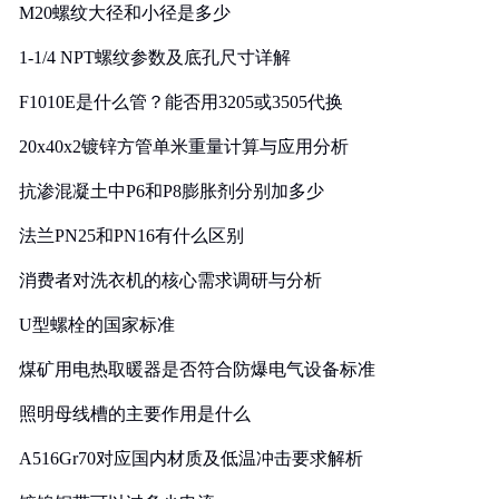
M20螺纹大径和小径是多少
1-1/4 NPT螺纹参数及底孔尺寸详解
F1010E是什么管？能否用3205或3505代换
20x40x2镀锌方管单米重量计算与应用分析
抗渗混凝土中P6和P8膨胀剂分别加多少
法兰PN25和PN16有什么区别
消费者对洗衣机的核心需求调研与分析
U型螺栓的国家标准
煤矿用电热取暖器是否符合防爆电气设备标准
照明母线槽的主要作用是什么
A516Gr70对应国内材质及低温冲击要求解析