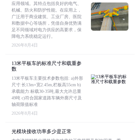
应用领域。其特点包括良好的电气、
机械、防火和防护性能。在应用上，
广泛用于商业建筑、工业厂房、医院
和数据中心等场所，凭借自身优势满
足不同领域对电力供应的高要求，保
障电力系统稳定运行。
2026年8月4日
13米平板车的标准尺寸和载重参
数
13米平板车主要技术参数包括: a)外形
尺寸:长13m×宽2.45m,栏板高55cm b)
承载能力:标载30-35吨,最大允许总重
49吨 c)符合国家道路车辆外廓尺寸及
轴荷限值标准
2026年8月4日
光模块接收功率多少是正常