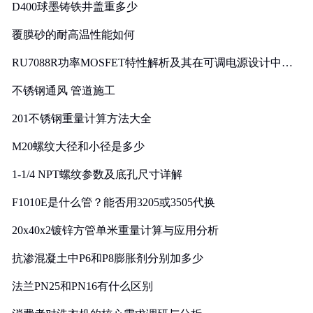
D400球墨铸铁井盖重多少
覆膜砂的耐高温性能如何
RU7088R功率MOSFET特性解析及其在可调电源设计中的
实践
不锈钢通风 管道施工
201不锈钢重量计算方法大全
M20螺纹大径和小径是多少
1-1/4 NPT螺纹参数及底孔尺寸详解
F1010E是什么管？能否用3205或3505代换
20x40x2镀锌方管单米重量计算与应用分析
抗渗混凝土中P6和P8膨胀剂分别加多少
法兰PN25和PN16有什么区别