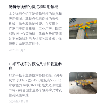
浇筑母线槽的特点和应用领域
本文详细介绍了浇筑母线槽的特点和
应用领域。其特点包括良好的电气、
机械、防火和防护性能。在应用上，
广泛用于商业建筑、工业厂房、医院
和数据中心等场所，凭借自身优势满
足不同领域对电力供应的高要求，保
障电力系统稳定运行。
2026年8月4日
13米平板车的标准尺寸和载重参
数
13米平板车主要技术参数包括: a)外形
尺寸:长13m×宽2.45m,栏板高55cm b)
承载能力:标载30-35吨,最大允许总重
49吨 c)符合国家道路车辆外廓尺寸及
轴荷限值标准
2026年8月4日