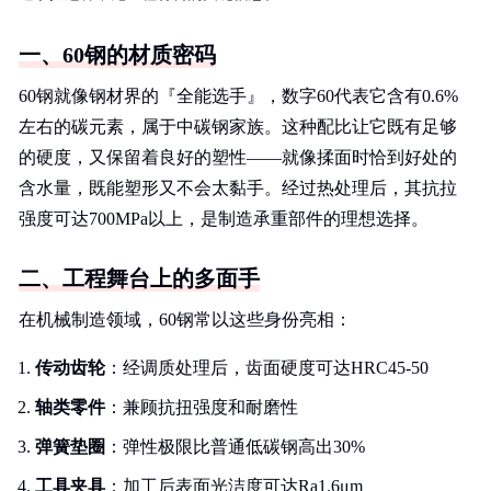
一、60钢的材质密码
60钢就像钢材界的『全能选手』，数字60代表它含有0.6%
左右的碳元素，属于中碳钢家族。这种配比让它既有足够
的硬度，又保留着良好的塑性——就像揉面时恰到好处的
含水量，既能塑形又不会太黏手。经过热处理后，其抗拉
强度可达700MPa以上，是制造承重部件的理想选择。
二、工程舞台上的多面手
在机械制造领域，60钢常以这些身份亮相：
传动齿轮
：经调质处理后，齿面硬度可达HRC45-50
轴类零件
：兼顾抗扭强度和耐磨性
弹簧垫圈
：弹性极限比普通低碳钢高出30%
工具夹具
：加工后表面光洁度可达Ra1.6μm