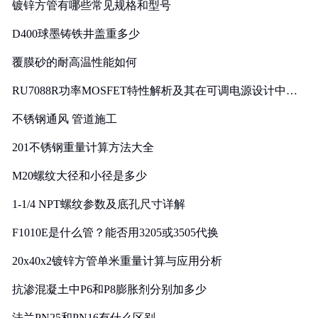
镀锌方管有哪些常见规格和型号
D400球墨铸铁井盖重多少
覆膜砂的耐高温性能如何
RU7088R功率MOSFET特性解析及其在可调电源设计中的
实践
不锈钢通风 管道施工
201不锈钢重量计算方法大全
M20螺纹大径和小径是多少
1-1/4 NPT螺纹参数及底孔尺寸详解
F1010E是什么管？能否用3205或3505代换
20x40x2镀锌方管单米重量计算与应用分析
抗渗混凝土中P6和P8膨胀剂分别加多少
法兰PN25和PN16有什么区别