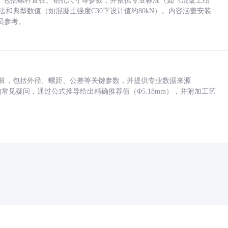
力，包括螺杆直径、钻孔尺寸等参数，并依据专业标准（如《混凝土结
方法和典型数值（如混凝土强度C30下设计值约80kN）。内容涵盖安装
员参考。
底孔计算，包括外径、螺距、公差等关键参数，并提供专业数据来源
孔尺寸的常见疑问，通过公式推导给出精确推荐值（Φ5.18mm），并附加工艺