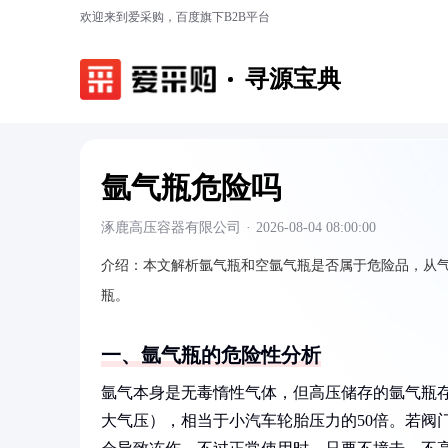
欢迎来到爱采购，百度旗下B2B平台
寻源宝典
氩气瓶危险吗
涿鹿高压容器有限公司
·
2026-08-04 08:00:00
介绍：
本文解析氩气瓶和空氩气瓶是否属于危险品，从
瓶。
一、氩气瓶的危险性分析
氩气本身是无毒惰性气体，但高压储存的氩气瓶存在
大气压），相当于小汽车轮胎压力的50倍。若阀