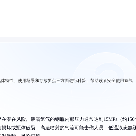
气体特性、使用场景和存放要点三方面进行科普，帮助读者安全使用氩气
潜在风险。装满氩气的钢瓶内部压力通常达到15MPa（约150
门损坏或瓶体破裂，高速喷射的气流可能击伤人员，低温液态氩