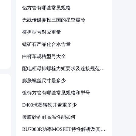
铝方管有哪些常见规格
光线传媒参投三国的星空爆冷
横担型号对应重量
锰矿石产品化合水含量
曲臂车规格型号大全
配电柜母排螺栓力矩要求及连接规范详
解
膨胀螺丝尺寸是多少
镀锌方管有哪些常见规格和型号
D400球墨铸铁井盖重多少
覆膜砂的耐高温性能如何
RU7088R功率MOSFET特性解析及其在
可调电源设计中的实践