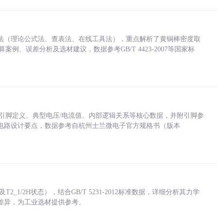
法（理论公式法、查表法、在线工具法），重点解析了黄铜棒密度取
计算案例、误差分析及选材建议，数据参考GB/T 4423-2007等国家标
括各引脚定义、典型电压/电流值、内部逻辑关系等核心数据，并附引脚参
电路设计要点，数据参考自杭州士兰微电子官方规格书（版本
_1/2H状态），结合GB/T 5231-2012标准数据，详细分析其力学
差异，为工业选材提供参考。