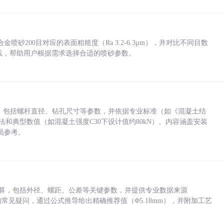
砂200目对应的表面粗糙度（Ra 3.2-6.3μm），并对比不同目数
业实践，帮助用户根据需求选择合适的喷砂参数。
力，包括螺杆直径、钻孔尺寸等参数，并依据专业标准（如《混凝土结
方法和典型数值（如混凝土强度C30下设计值约80kN）。内容涵盖安装
员参考。
底孔计算，包括外径、螺距、公差等关键参数，并提供专业数据来源
孔尺寸的常见疑问，通过公式推导给出精确推荐值（Φ5.18mm），并附加工艺