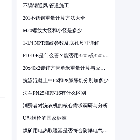
不锈钢通风 管道施工
201不锈钢重量计算方法大全
M20螺纹大径和小径是多少
1-1/4 NPT螺纹参数及底孔尺寸详解
F1010E是什么管？能否用3205或3505代
换
20x40x2镀锌方管单米重量计算与应用
分析
抗渗混凝土中P6和P8膨胀剂分别加多少
法兰PN25和PN16有什么区别
消费者对洗衣机的核心需求调研与分析
U型螺栓的国家标准
煤矿用电热取暖器是否符合防爆电气设
备标准