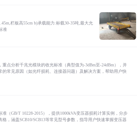
5m,栏板高55cm b)承载能力:标载30-35吨,最大允
标准
点分析千兆光模块的收光标准（典型值为-3dBm至-24dBm），并
常的常见原因（如光纤损耗、连接器问题）及解决方案，帮助用户快
/T 10228-2015），提供1000kVA变压器损耗计算实例，分步
，涵盖SCB10/SCB13等常见型号参数，指导用户快速掌握变压器