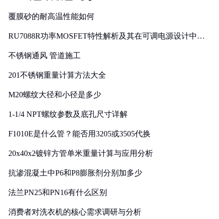
覆膜砂的耐高温性能如何
RU7088R功率MOSFET特性解析及其在可调电源设计中的
实践
不锈钢通风 管道施工
201不锈钢重量计算方法大全
M20螺纹大径和小径是多少
1-1/4 NPT螺纹参数及底孔尺寸详解
F1010E是什么管？能否用3205或3505代换
20x40x2镀锌方管单米重量计算与应用分析
抗渗混凝土中P6和P8膨胀剂分别加多少
法兰PN25和PN16有什么区别
消费者对洗衣机的核心需求调研与分析