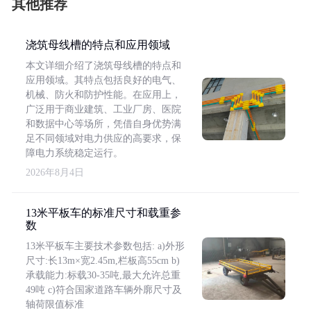
其他推荐
浇筑母线槽的特点和应用领域
本文详细介绍了浇筑母线槽的特点和
应用领域。其特点包括良好的电气、
机械、防火和防护性能。在应用上，
广泛用于商业建筑、工业厂房、医院
和数据中心等场所，凭借自身优势满
足不同领域对电力供应的高要求，保
障电力系统稳定运行。
2026年8月4日
13米平板车的标准尺寸和载重参
数
13米平板车主要技术参数包括: a)外形
尺寸:长13m×宽2.45m,栏板高55cm b)
承载能力:标载30-35吨,最大允许总重
49吨 c)符合国家道路车辆外廓尺寸及
轴荷限值标准