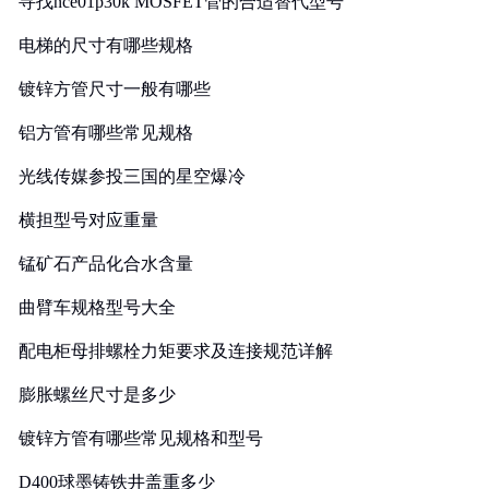
寻找nce01p30k MOSFET管的合适替代型号
电梯的尺寸有哪些规格
镀锌方管尺寸一般有哪些
铝方管有哪些常见规格
光线传媒参投三国的星空爆冷
横担型号对应重量
锰矿石产品化合水含量
曲臂车规格型号大全
配电柜母排螺栓力矩要求及连接规范详解
膨胀螺丝尺寸是多少
镀锌方管有哪些常见规格和型号
D400球墨铸铁井盖重多少