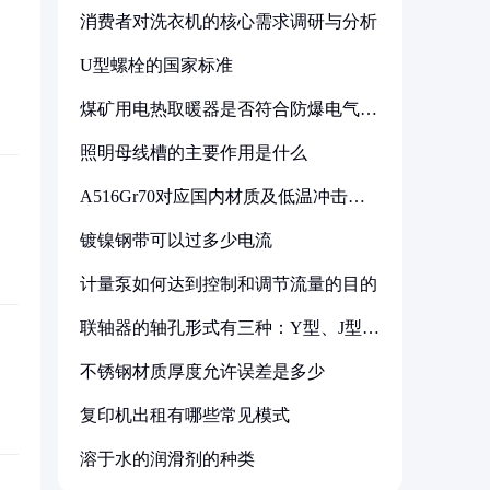
消费者对洗衣机的核心需求调研与分析
U型螺栓的国家标准
煤矿用电热取暖器是否符合防爆电气设
备标准
照明母线槽的主要作用是什么
A516Gr70对应国内材质及低温冲击要
求解析
镀镍钢带可以过多少电流
计量泵如何达到控制和调节流量的目的
联轴器的轴孔形式有三种：Y型、J型、
Z型
不锈钢材质厚度允许误差是多少
复印机出租有哪些常见模式
溶于水的润滑剂的种类