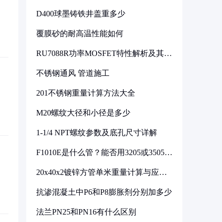
D400球墨铸铁井盖重多少
覆膜砂的耐高温性能如何
RU7088R功率MOSFET特性解析及其在
可调电源设计中的实践
不锈钢通风 管道施工
201不锈钢重量计算方法大全
M20螺纹大径和小径是多少
1-1/4 NPT螺纹参数及底孔尺寸详解
F1010E是什么管？能否用3205或3505代
换
20x40x2镀锌方管单米重量计算与应用
分析
抗渗混凝土中P6和P8膨胀剂分别加多少
法兰PN25和PN16有什么区别