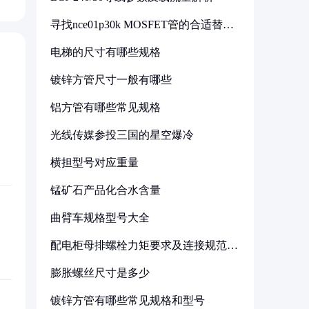
寻找nce01p30k MOSFET管的合适替代
型号
电梯的尺寸有哪些规格
镀锌方管尺寸一般有哪些
铝方管有哪些常见规格
光线传媒参投三国的星空爆冷
横担型号对应重量
锰矿石产品化合水含量
曲臂车规格型号大全
配电柜母排螺栓力矩要求及连接规范详
解
膨胀螺丝尺寸是多少
镀锌方管有哪些常见规格和型号