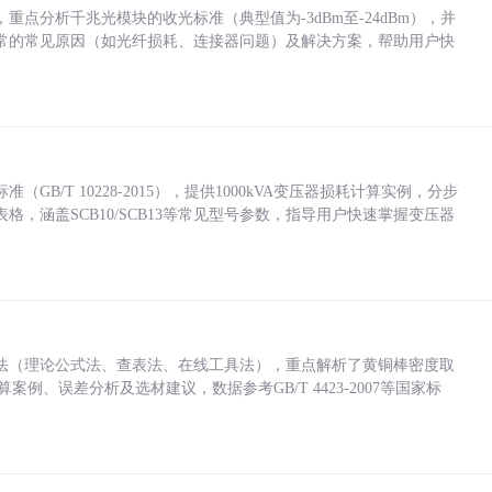
点分析千兆光模块的收光标准（典型值为-3dBm至-24dBm），并
常的常见原因（如光纤损耗、连接器问题）及解决方案，帮助用户快
/T 10228-2015），提供1000kVA变压器损耗计算实例，分步
，涵盖SCB10/SCB13等常见型号参数，指导用户快速掌握变压器
法（理论公式法、查表法、在线工具法），重点解析了黄铜棒密度取
计算案例、误差分析及选材建议，数据参考GB/T 4423-2007等国家标