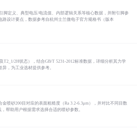
括各引脚定义、典型电压/电流值、内部逻辑关系等核心数据，并附引脚参
电路设计要点，数据参考自杭州士兰微电子官方规格书（版本
_1/2H状态），结合GB/T 5231-2012标准数据，详细分析其力学
差异，为工业选材提供参考。
砂200目对应的表面粗糙度（Ra 3.2-6.3μm），并对比不同目数
业实践，帮助用户根据需求选择合适的喷砂参数。