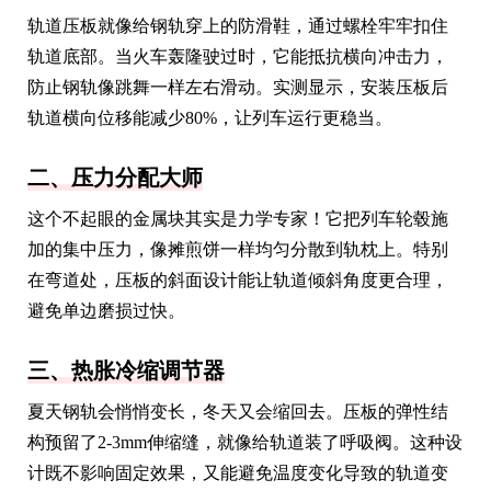
轨道压板就像给钢轨穿上的防滑鞋，通过螺栓牢牢扣住
轨道底部。当火车轰隆驶过时，它能抵抗横向冲击力，
防止钢轨像跳舞一样左右滑动。实测显示，安装压板后
轨道横向位移能减少80%，让列车运行更稳当。
二、压力分配大师
这个不起眼的金属块其实是力学专家！它把列车轮毂施
加的集中压力，像摊煎饼一样均匀分散到轨枕上。特别
在弯道处，压板的斜面设计能让轨道倾斜角度更合理，
避免单边磨损过快。
三、热胀冷缩调节器
夏天钢轨会悄悄变长，冬天又会缩回去。压板的弹性结
构预留了2-3mm伸缩缝，就像给轨道装了呼吸阀。这种设
计既不影响固定效果，又能避免温度变化导致的轨道变