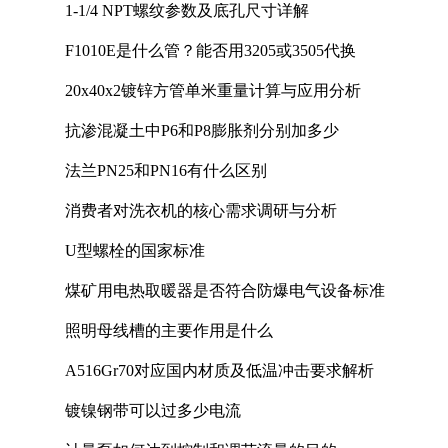
1-1/4 NPT螺纹参数及底孔尺寸详解
F1010E是什么管？能否用3205或3505代换
20x40x2镀锌方管单米重量计算与应用分析
抗渗混凝土中P6和P8膨胀剂分别加多少
法兰PN25和PN16有什么区别
消费者对洗衣机的核心需求调研与分析
U型螺栓的国家标准
煤矿用电热取暖器是否符合防爆电气设备标准
照明母线槽的主要作用是什么
A516Gr70对应国内材质及低温冲击要求解析
镀镍钢带可以过多少电流