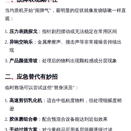
当均质机开始"闹脾气"，最明显的症状就像发烧咳嗽一样直
观：
压力表跳探戈
：指针剧烈摆动或无法稳定在常用区间
异响交响乐
：金属摩擦声、撞击声等非常规噪音持续出
现
产品颜值滑坡
：处理后的物料出现颗粒感或分层现象
二、应急替代有妙招
临时救场可以尝试这些"替身演员"：
高速剪切乳化机
：适合中低粘度物料，但处理细腻度稍
逊
胶体磨组合拳
：配合预混合设备能达到近似效果
手动过筛方案
：对少量样品可用多层筛网逐级过滤