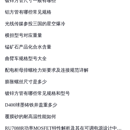
镀锌方管尺寸一般有哪些
铝方管有哪些常见规格
光线传媒参投三国的星空爆冷
横担型号对应重量
锰矿石产品化合水含量
曲臂车规格型号大全
配电柜母排螺栓力矩要求及连接规范详解
膨胀螺丝尺寸是多少
镀锌方管有哪些常见规格和型号
D400球墨铸铁井盖重多少
覆膜砂的耐高温性能如何
RU7088R功率MOSFET特性解析及其在可调电源设计中的