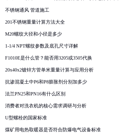
实践
不锈钢通风 管道施工
201不锈钢重量计算方法大全
M20螺纹大径和小径是多少
1-1/4 NPT螺纹参数及底孔尺寸详解
F1010E是什么管？能否用3205或3505代换
20x40x2镀锌方管单米重量计算与应用分析
抗渗混凝土中P6和P8膨胀剂分别加多少
法兰PN25和PN16有什么区别
消费者对洗衣机的核心需求调研与分析
U型螺栓的国家标准
煤矿用电热取暖器是否符合防爆电气设备标准