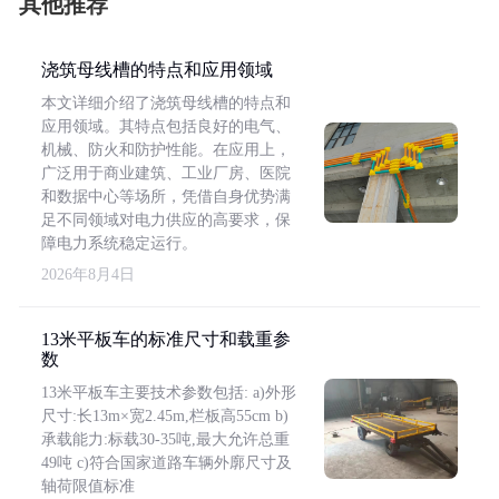
其他推荐
浇筑母线槽的特点和应用领域
本文详细介绍了浇筑母线槽的特点和
应用领域。其特点包括良好的电气、
机械、防火和防护性能。在应用上，
广泛用于商业建筑、工业厂房、医院
和数据中心等场所，凭借自身优势满
足不同领域对电力供应的高要求，保
障电力系统稳定运行。
2026年8月4日
13米平板车的标准尺寸和载重参
数
13米平板车主要技术参数包括: a)外形
尺寸:长13m×宽2.45m,栏板高55cm b)
承载能力:标载30-35吨,最大允许总重
49吨 c)符合国家道路车辆外廓尺寸及
轴荷限值标准