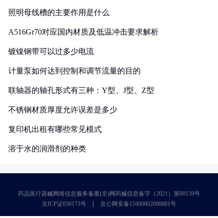
照明母线槽的主要作用是什么
A516Gr70对应国内材质及低温冲击要求解析
镀镍钢带可以过多少电流
计量泵如何达到控制和调节流量的目的
联轴器的轴孔形式有三种：Y型、J型、Z型
不锈钢材质厚度允许误差是多少
复印机出租有哪些常见模式
溶于水的润滑剂的种类
药品医疗器械网络信息服务备案(京)网药械信息备字（2021）第00159号
京ICP证030173号
京公网安备11000002000001号