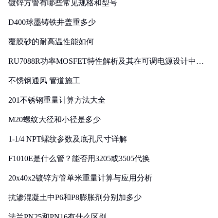
镀锌方管有哪些常见规格和型号
D400球墨铸铁井盖重多少
覆膜砂的耐高温性能如何
RU7088R功率MOSFET特性解析及其在可调电源设计中的
实践
不锈钢通风 管道施工
201不锈钢重量计算方法大全
M20螺纹大径和小径是多少
1-1/4 NPT螺纹参数及底孔尺寸详解
F1010E是什么管？能否用3205或3505代换
20x40x2镀锌方管单米重量计算与应用分析
抗渗混凝土中P6和P8膨胀剂分别加多少
法兰PN25和PN16有什么区别