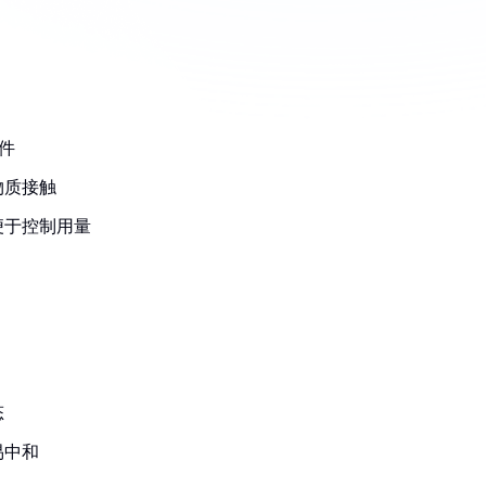
件
物质接触
便于控制用量
态
易中和