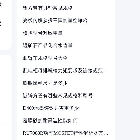
按
铝方管有哪些常见规格
光线传媒参投三国的星空爆冷
采
横担型号对应重量
锰矿石产品化合水含量
曲臂车规格型号大全
配电柜母排螺栓力矩要求及连接规范详
解
膨胀螺丝尺寸是多少
镀锌方管有哪些常见规格和型号
D400球墨铸铁井盖重多少
覆膜砂的耐高温性能如何
RU7088R功率MOSFET特性解析及其在
可调电源设计中的实践