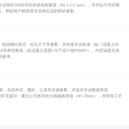
砂200目对应的表面粗糙度（Ra 3.2-6.3μm），并对比不同目数
业实践，帮助用户根据需求选择合适的喷砂参数。
力，包括螺杆直径、钻孔尺寸等参数，并依据专业标准（如《混凝土结
方法和典型数值（如混凝土强度C30下设计值约80kN）。内容涵盖安装
员参考。
底孔计算，包括外径、螺距、公差等关键参数，并提供专业数据来源
孔尺寸的常见疑问，通过公式推导给出精确推荐值（Φ5.18mm），并附加工艺