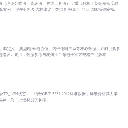
法（理论公式法、查表法、在线工具法），重点解析了黄铜棒密度取
计算案例、误差分析及选材建议，数据参考GB/T 4423-2007等国家标
括各引脚定义、典型电压/电流值、内部逻辑关系等核心数据，并附引脚参
电路设计要点，数据参考自杭州士兰微电子官方规格书（版本
_1/2H状态），结合GB/T 5231-2012标准数据，详细分析其力学
差异，为工业选材提供参考。