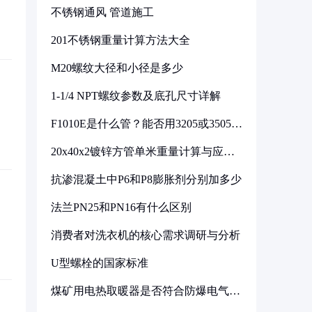
不锈钢通风 管道施工
201不锈钢重量计算方法大全
M20螺纹大径和小径是多少
1-1/4 NPT螺纹参数及底孔尺寸详解
F1010E是什么管？能否用3205或3505代
换
20x40x2镀锌方管单米重量计算与应用
分析
抗渗混凝土中P6和P8膨胀剂分别加多少
法兰PN25和PN16有什么区别
消费者对洗衣机的核心需求调研与分析
U型螺栓的国家标准
煤矿用电热取暖器是否符合防爆电气设
备标准