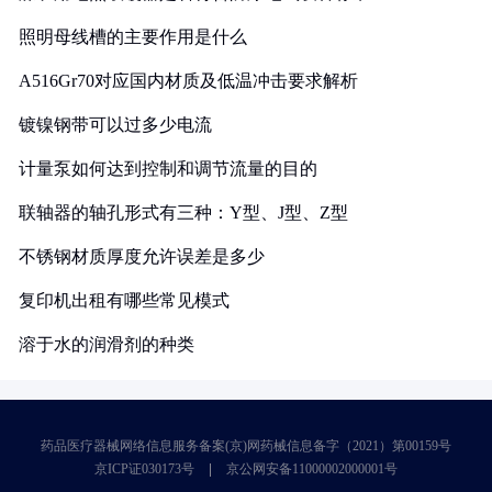
照明母线槽的主要作用是什么
A516Gr70对应国内材质及低温冲击要求解析
镀镍钢带可以过多少电流
计量泵如何达到控制和调节流量的目的
联轴器的轴孔形式有三种：Y型、J型、Z型
不锈钢材质厚度允许误差是多少
复印机出租有哪些常见模式
溶于水的润滑剂的种类
药品医疗器械网络信息服务备案(京)网药械信息备字（2021）第00159号
京ICP证030173号
京公网安备11000002000001号