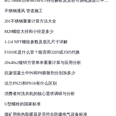
RU7088R功率MOSFET特性解析及其在可调电源设计中的
实践
不锈钢通风 管道施工
201不锈钢重量计算方法大全
M20螺纹大径和小径是多少
1-1/4 NPT螺纹参数及底孔尺寸详解
F1010E是什么管？能否用3205或3505代换
20x40x2镀锌方管单米重量计算与应用分析
抗渗混凝土中P6和P8膨胀剂分别加多少
法兰PN25和PN16有什么区别
消费者对洗衣机的核心需求调研与分析
U型螺栓的国家标准
煤矿用电热取暖器是否符合防爆电气设备标准