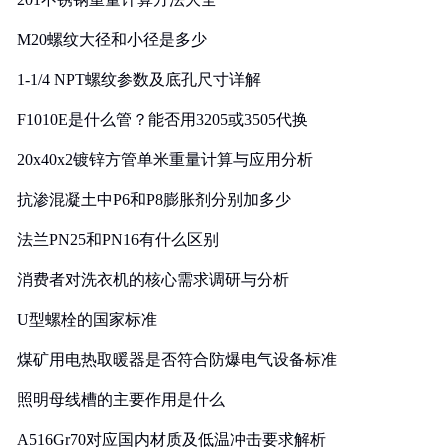
M20螺纹大径和小径是多少
1-1/4 NPT螺纹参数及底孔尺寸详解
F1010E是什么管？能否用3205或3505代换
20x40x2镀锌方管单米重量计算与应用分析
抗渗混凝土中P6和P8膨胀剂分别加多少
法兰PN25和PN16有什么区别
消费者对洗衣机的核心需求调研与分析
U型螺栓的国家标准
煤矿用电热取暖器是否符合防爆电气设备标准
照明母线槽的主要作用是什么
A516Gr70对应国内材质及低温冲击要求解析