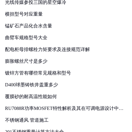
光线传媒参投三国的星空爆冷
横担型号对应重量
锰矿石产品化合水含量
曲臂车规格型号大全
配电柜母排螺栓力矩要求及连接规范详解
膨胀螺丝尺寸是多少
镀锌方管有哪些常见规格和型号
D400球墨铸铁井盖重多少
覆膜砂的耐高温性能如何
RU7088R功率MOSFET特性解析及其在可调电源设计中的
实践
不锈钢通风 管道施工
201不锈钢重量计算方法大全