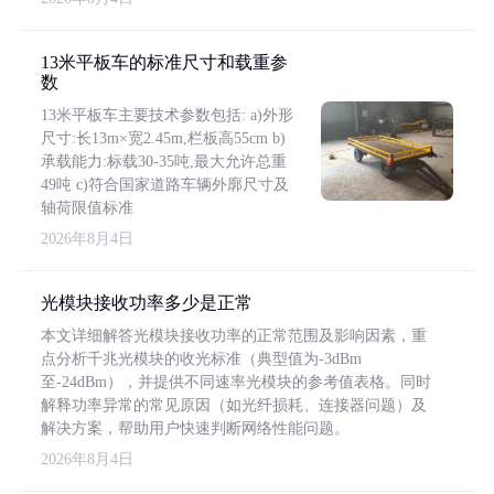
13米平板车的标准尺寸和载重参
数
13米平板车主要技术参数包括: a)外形
尺寸:长13m×宽2.45m,栏板高55cm b)
承载能力:标载30-35吨,最大允许总重
49吨 c)符合国家道路车辆外廓尺寸及
轴荷限值标准
2026年8月4日
光模块接收功率多少是正常
本文详细解答光模块接收功率的正常范围及影响因素，重
点分析千兆光模块的收光标准（典型值为-3dBm
至-24dBm），并提供不同速率光模块的参考值表格。同时
解释功率异常的常见原因（如光纤损耗、连接器问题）及
解决方案，帮助用户快速判断网络性能问题。
2026年8月4日