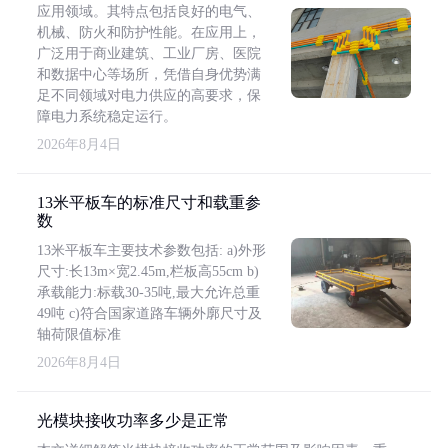
应用领域。其特点包括良好的电气、
机械、防火和防护性能。在应用上，
广泛用于商业建筑、工业厂房、医院
和数据中心等场所，凭借自身优势满
足不同领域对电力供应的高要求，保
障电力系统稳定运行。
2026年8月4日
13米平板车的标准尺寸和载重参
数
13米平板车主要技术参数包括: a)外形
尺寸:长13m×宽2.45m,栏板高55cm b)
承载能力:标载30-35吨,最大允许总重
49吨 c)符合国家道路车辆外廓尺寸及
轴荷限值标准
2026年8月4日
光模块接收功率多少是正常