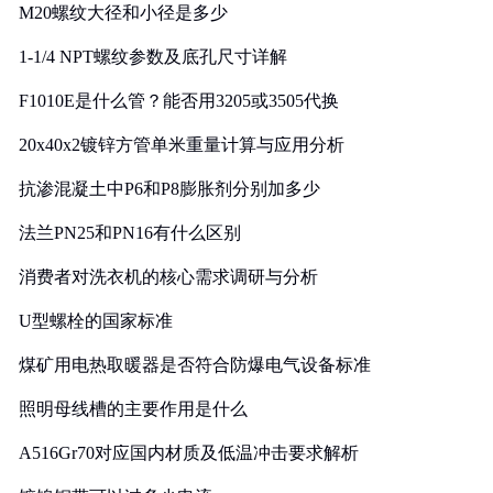
M20螺纹大径和小径是多少
1-1/4 NPT螺纹参数及底孔尺寸详解
F1010E是什么管？能否用3205或3505代换
20x40x2镀锌方管单米重量计算与应用分析
抗渗混凝土中P6和P8膨胀剂分别加多少
法兰PN25和PN16有什么区别
消费者对洗衣机的核心需求调研与分析
U型螺栓的国家标准
煤矿用电热取暖器是否符合防爆电气设备标准
照明母线槽的主要作用是什么
A516Gr70对应国内材质及低温冲击要求解析