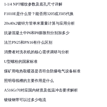
1-1/4 NPT螺纹参数及底孔尺寸详解
F1010E是什么管？能否用3205或3505代换
20x40x2镀锌方管单米重量计算与应用分析
抗渗混凝土中P6和P8膨胀剂分别加多少
法兰PN25和PN16有什么区别
消费者对洗衣机的核心需求调研与分析
U型螺栓的国家标准
煤矿用电热取暖器是否符合防爆电气设备标准
照明母线槽的主要作用是什么
A516Gr70对应国内材质及低温冲击要求解析
镀镍钢带可以过多少电流