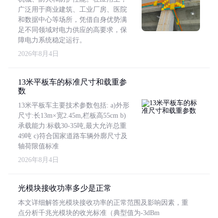
广泛用于商业建筑、工业厂房、医院
和数据中心等场所，凭借自身优势满
足不同领域对电力供应的高要求，保
障电力系统稳定运行。
2026年8月4日
13米平板车的标准尺寸和载重参
数
13米平板车主要技术参数包括: a)外形
尺寸:长13m×宽2.45m,栏板高55cm b)
承载能力:标载30-35吨,最大允许总重
49吨 c)符合国家道路车辆外廓尺寸及
轴荷限值标准
2026年8月4日
光模块接收功率多少是正常
本文详细解答光模块接收功率的正常范围及影响因素，重
点分析千兆光模块的收光标准（典型值为-3dBm