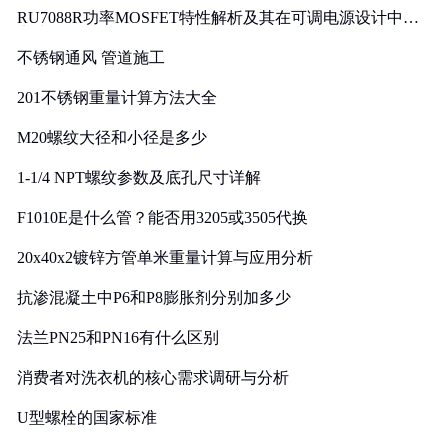
RU7088R功率MOSFET特性解析及其在可调电源设计中的
实践
不锈钢通风 管道施工
201不锈钢重量计算方法大全
M20螺纹大径和小径是多少
1-1/4 NPT螺纹参数及底孔尺寸详解
F1010E是什么管？能否用3205或3505代换
20x40x2镀锌方管单米重量计算与应用分析
抗渗混凝土中P6和P8膨胀剂分别加多少
法兰PN25和PN16有什么区别
消费者对洗衣机的核心需求调研与分析
U型螺栓的国家标准