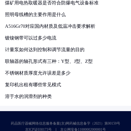
煤矿用电热取暖器是否符合防爆电气设备标准
照明母线槽的主要作用是什么
A516Gr70对应国内材质及低温冲击要求解析
镀镍钢带可以过多少电流
计量泵如何达到控制和调节流量的目的
联轴器的轴孔形式有三种：Y型、J型、Z型
不锈钢材质厚度允许误差是多少
复印机出租有哪些常见模式
溶于水的润滑剂的种类
药品医疗器械网络信息服务备案(京)网药械信息备字（2021）第00159号
京ICP证030173号
京公网安备11000002000001号