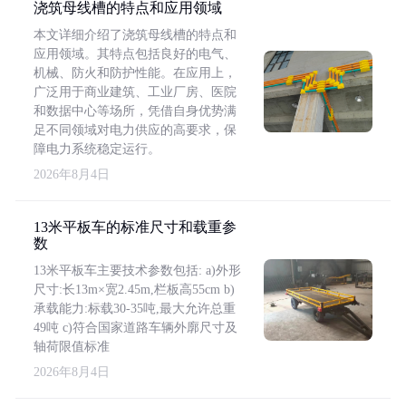
浇筑母线槽的特点和应用领域
本文详细介绍了浇筑母线槽的特点和
应用领域。其特点包括良好的电气、
机械、防火和防护性能。在应用上，
广泛用于商业建筑、工业厂房、医院
和数据中心等场所，凭借自身优势满
足不同领域对电力供应的高要求，保
障电力系统稳定运行。
2026年8月4日
13米平板车的标准尺寸和载重参
数
13米平板车主要技术参数包括: a)外形
尺寸:长13m×宽2.45m,栏板高55cm b)
承载能力:标载30-35吨,最大允许总重
49吨 c)符合国家道路车辆外廓尺寸及
轴荷限值标准
2026年8月4日