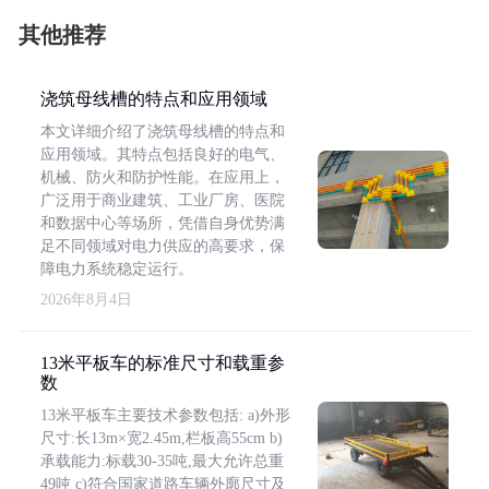
其他推荐
浇筑母线槽的特点和应用领域
本文详细介绍了浇筑母线槽的特点和
应用领域。其特点包括良好的电气、
机械、防火和防护性能。在应用上，
广泛用于商业建筑、工业厂房、医院
和数据中心等场所，凭借自身优势满
足不同领域对电力供应的高要求，保
障电力系统稳定运行。
2026年8月4日
13米平板车的标准尺寸和载重参
数
13米平板车主要技术参数包括: a)外形
尺寸:长13m×宽2.45m,栏板高55cm b)
承载能力:标载30-35吨,最大允许总重
49吨 c)符合国家道路车辆外廓尺寸及