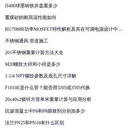
D400球墨铸铁井盖重多少
覆膜砂的耐高温性能如何
RU7088R功率MOSFET特性解析及其在可调电源设计中的
实践
不锈钢通风 管道施工
201不锈钢重量计算方法大全
M20螺纹大径和小径是多少
1-1/4 NPT螺纹参数及底孔尺寸详解
F1010E是什么管？能否用3205或3505代换
20x40x2镀锌方管单米重量计算与应用分析
抗渗混凝土中P6和P8膨胀剂分别加多少
法兰PN25和PN16有什么区别