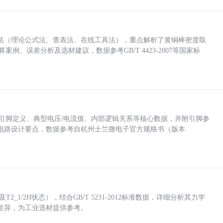
法（理论公式法、查表法、在线工具法），重点解析了黄铜棒密度取
计算案例、误差分析及选材建议，数据参考GB/T 4423-2007等国家标
括各引脚定义、典型电压/电流值、内部逻辑关系等核心数据，并附引脚参
电路设计要点，数据参考自杭州士兰微电子官方规格书（版本
_1/2H状态），结合GB/T 5231-2012标准数据，详细分析其力学
差异，为工业选材提供参考。