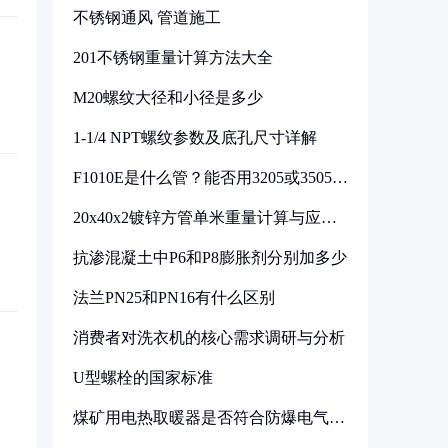
不锈钢通风 管道施工
201不锈钢重量计算方法大全
M20螺纹大径和小径是多少
1-1/4 NPT螺纹参数及底孔尺寸详解
F1010E是什么管？能否用3205或3505代
换
20x40x2镀锌方管单米重量计算与应用
分析
抗渗混凝土中P6和P8膨胀剂分别加多少
法兰PN25和PN16有什么区别
消费者对洗衣机的核心需求调研与分析
U型螺栓的国家标准
煤矿用电热取暖器是否符合防爆电气设
备标准