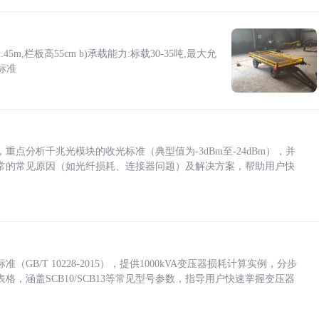
5m,栏板高55cm b)承载能力:标载30-35吨,最大允
标准
点分析千兆光模块的收光标准（典型值为-3dBm至-24dBm），并
常的常见原因（如光纤损耗、连接器问题）及解决方案，帮助用户快
/T 10228-2015），提供1000kVA变压器损耗计算实例，分步
，涵盖SCB10/SCB13等常见型号参数，指导用户快速掌握变压器