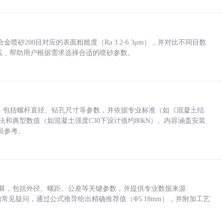
砂200目对应的表面粗糙度（Ra 3.2-6.3μm），并对比不同目数
业实践，帮助用户根据需求选择合适的喷砂参数。
力，包括螺杆直径、钻孔尺寸等参数，并依据专业标准（如《混凝土结
方法和典型数值（如混凝土强度C30下设计值约80kN）。内容涵盖安装
员参考。
底孔计算，包括外径、螺距、公差等关键参数，并提供专业数据来源
孔尺寸的常见疑问，通过公式推导给出精确推荐值（Φ5.18mm），并附加工艺