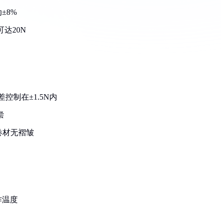
±8%
达20N
控制在±1.5N内
偿
卷材无褶皱
作温度