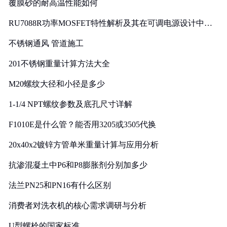
覆膜砂的耐高温性能如何
RU7088R功率MOSFET特性解析及其在可调电源设计中的
实践
不锈钢通风 管道施工
201不锈钢重量计算方法大全
M20螺纹大径和小径是多少
1-1/4 NPT螺纹参数及底孔尺寸详解
F1010E是什么管？能否用3205或3505代换
20x40x2镀锌方管单米重量计算与应用分析
抗渗混凝土中P6和P8膨胀剂分别加多少
法兰PN25和PN16有什么区别
消费者对洗衣机的核心需求调研与分析
U型螺栓的国家标准