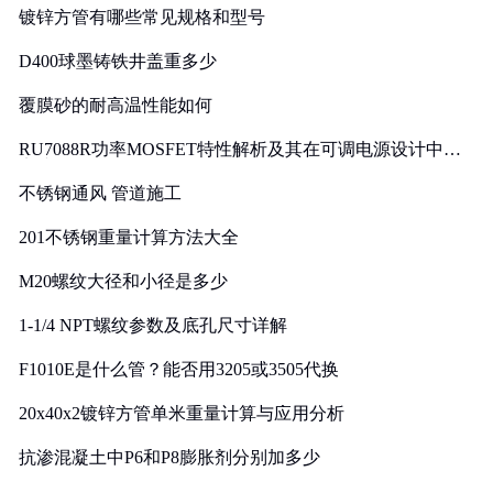
镀锌方管有哪些常见规格和型号
D400球墨铸铁井盖重多少
覆膜砂的耐高温性能如何
RU7088R功率MOSFET特性解析及其在可调电源设计中的
实践
不锈钢通风 管道施工
201不锈钢重量计算方法大全
M20螺纹大径和小径是多少
1-1/4 NPT螺纹参数及底孔尺寸详解
F1010E是什么管？能否用3205或3505代换
20x40x2镀锌方管单米重量计算与应用分析
抗渗混凝土中P6和P8膨胀剂分别加多少