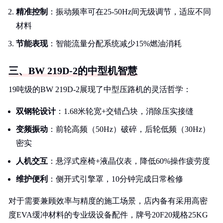
精准控制
：振动频率可在25-50Hz间无级调节，适应不同
材料
节能表现
：智能流量分配系统减少15%燃油消耗
三、BW 219D-2的中型机智慧
19吨级的BW 219D-2展现了中型压路机的灵活哲学：
双钢轮设计
：1.68米轮宽+交错凸块，消除压实接缝
变频振动
：前轮高频（50Hz）破碎，后轮低频（30Hz）
密实
人机交互
：悬浮式座椅+液晶仪表，降低60%操作疲劳度
维护便利
：侧开式引擎罩，10分钟完成日常检修
对于需要兼顾效率与精度的施工场景，店内备有采用高密
度EVA缓冲材料的专业级设备配件，牌号20F20规格25KG