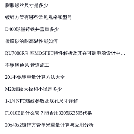
膨胀螺丝尺寸是多少
镀锌方管有哪些常见规格和型号
D400球墨铸铁井盖重多少
覆膜砂的耐高温性能如何
RU7088R功率MOSFET特性解析及其在可调电源设计中的
实践
不锈钢通风 管道施工
201不锈钢重量计算方法大全
M20螺纹大径和小径是多少
1-1/4 NPT螺纹参数及底孔尺寸详解
F1010E是什么管？能否用3205或3505代换
20x40x2镀锌方管单米重量计算与应用分析