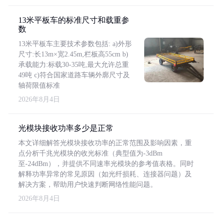
13米平板车的标准尺寸和载重参
数
13米平板车主要技术参数包括: a)外形
尺寸:长13m×宽2.45m,栏板高55cm b)
承载能力:标载30-35吨,最大允许总重
49吨 c)符合国家道路车辆外廓尺寸及
轴荷限值标准
2026年8月4日
光模块接收功率多少是正常
本文详细解答光模块接收功率的正常范围及影响因素，重
点分析千兆光模块的收光标准（典型值为-3dBm
至-24dBm），并提供不同速率光模块的参考值表格。同时
解释功率异常的常见原因（如光纤损耗、连接器问题）及
解决方案，帮助用户快速判断网络性能问题。
2026年8月4日