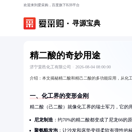
欢迎来到爱采购，百度旗下B2B平台
寻源宝典
精二酸的奇妙用途
济宁棠邑化工有限公司
·
2026-08-04 08:00:00
介绍：
本文揭秘精二酸和精己二酸的多功能应用，从化
一、化工界的变形金刚
精二酸（己二酸）就像化工界的瑞士军刀，它的
尼龙制造
：约70%的精二酸都变成了尼龙66
聚氨酯发泡
：让沙发和床垫变得柔软有弹性的