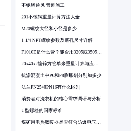
不锈钢通风 管道施工
201不锈钢重量计算方法大全
M20螺纹大径和小径是多少
1-1/4 NPT螺纹参数及底孔尺寸详解
F1010E是什么管？能否用3205或3505代
换
20x40x2镀锌方管单米重量计算与应用
分析
抗渗混凝土中P6和P8膨胀剂分别加多少
法兰PN25和PN16有什么区别
消费者对洗衣机的核心需求调研与分析
U型螺栓的国家标准
煤矿用电热取暖器是否符合防爆电气设
备标准