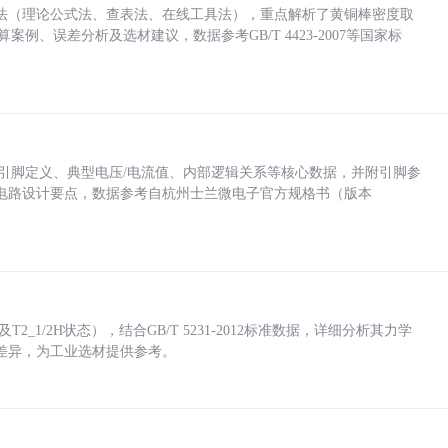
法（理论公式法、查表法、在线工具法），重点解析了黄铜棒密度取
计算案例、误差分析及选材建议，数据参考GB/T 4423-2007等国家标
括各引脚定义、典型电压/电流值、内部逻辑关系等核心数据，并附引脚参
电路设计要点，数据参考自杭州士兰微电子官方规格书（版本
_1/2H状态），结合GB/T 5231-2012标准数据，详细分析其力学
差异，为工业选材提供参考。