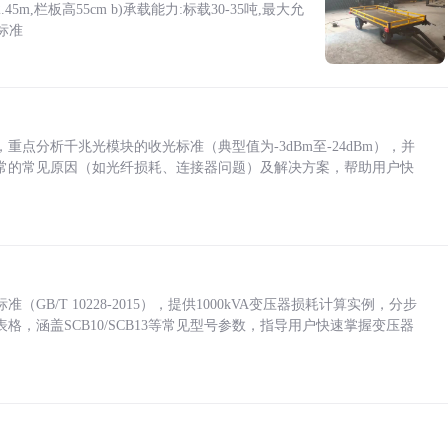
5m,栏板高55cm b)承载能力:标载30-35吨,最大允
标准
点分析千兆光模块的收光标准（典型值为-3dBm至-24dBm），并
常的常见原因（如光纤损耗、连接器问题）及解决方案，帮助用户快
/T 10228-2015），提供1000kVA变压器损耗计算实例，分步
，涵盖SCB10/SCB13等常见型号参数，指导用户快速掌握变压器