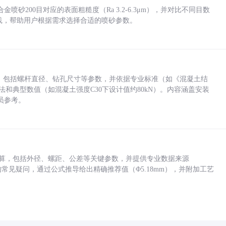
砂200目对应的表面粗糙度（Ra 3.2-6.3μm），并对比不同目数
业实践，帮助用户根据需求选择合适的喷砂参数。
力，包括螺杆直径、钻孔尺寸等参数，并依据专业标准（如《混凝土结
方法和典型数值（如混凝土强度C30下设计值约80kN）。内容涵盖安装
员参考。
底孔计算，包括外径、螺距、公差等关键参数，并提供专业数据来源
孔尺寸的常见疑问，通过公式推导给出精确推荐值（Φ5.18mm），并附加工艺