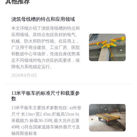
其他推荐
浇筑母线槽的特点和应用领域
本文详细介绍了浇筑母线槽的特点和
应用领域。其特点包括良好的电气、
机械、防火和防护性能。在应用上，
广泛用于商业建筑、工业厂房、医院
和数据中心等场所，凭借自身优势满
足不同领域对电力供应的高要求，保
障电力系统稳定运行。
2026年8月4日
13米平板车的标准尺寸和载重参
数
13米平板车主要技术参数包括: a)外形
尺寸:长13m×宽2.45m,栏板高55cm b)
承载能力:标载30-35吨,最大允许总重
49吨 c)符合国家道路车辆外廓尺寸及
轴荷限值标准