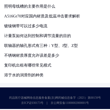
照明母线槽的主要作用是什么
A516Gr70对应国内材质及低温冲击要求解析
镀镍钢带可以过多少电流
计量泵如何达到控制和调节流量的目的
联轴器的轴孔形式有三种：Y型、J型、Z型
不锈钢材质厚度允许误差是多少
复印机出租有哪些常见模式
溶于水的润滑剂的种类
药品医疗器械网络信息服务备案(京)网药械信息备字（2021）第00159号
京ICP证030173号
京公网安备11000002000001号