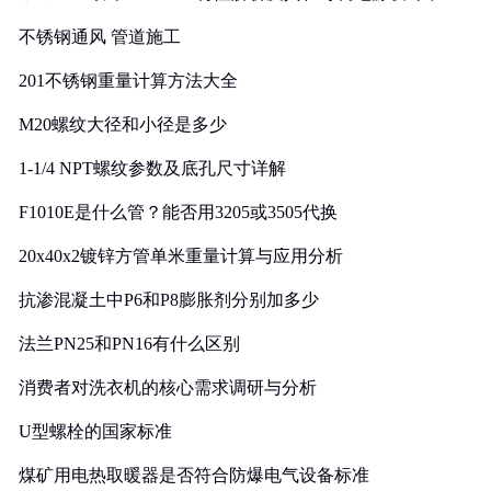
实践
不锈钢通风 管道施工
201不锈钢重量计算方法大全
M20螺纹大径和小径是多少
1-1/4 NPT螺纹参数及底孔尺寸详解
F1010E是什么管？能否用3205或3505代换
20x40x2镀锌方管单米重量计算与应用分析
抗渗混凝土中P6和P8膨胀剂分别加多少
法兰PN25和PN16有什么区别
消费者对洗衣机的核心需求调研与分析
U型螺栓的国家标准
煤矿用电热取暖器是否符合防爆电气设备标准