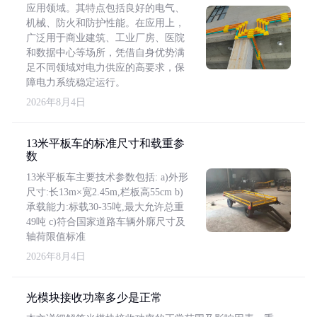
应用领域。其特点包括良好的电气、
机械、防火和防护性能。在应用上，
广泛用于商业建筑、工业厂房、医院
和数据中心等场所，凭借自身优势满
足不同领域对电力供应的高要求，保
障电力系统稳定运行。
2026年8月4日
13米平板车的标准尺寸和载重参
数
13米平板车主要技术参数包括: a)外形
尺寸:长13m×宽2.45m,栏板高55cm b)
承载能力:标载30-35吨,最大允许总重
49吨 c)符合国家道路车辆外廓尺寸及
轴荷限值标准
2026年8月4日
光模块接收功率多少是正常