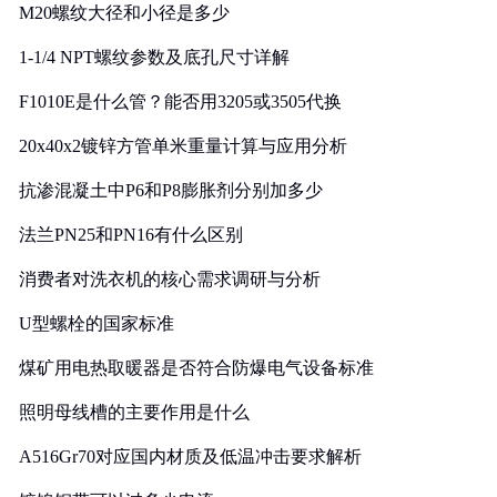
M20螺纹大径和小径是多少
1-1/4 NPT螺纹参数及底孔尺寸详解
F1010E是什么管？能否用3205或3505代换
20x40x2镀锌方管单米重量计算与应用分析
抗渗混凝土中P6和P8膨胀剂分别加多少
法兰PN25和PN16有什么区别
消费者对洗衣机的核心需求调研与分析
U型螺栓的国家标准
煤矿用电热取暖器是否符合防爆电气设备标准
照明母线槽的主要作用是什么
A516Gr70对应国内材质及低温冲击要求解析