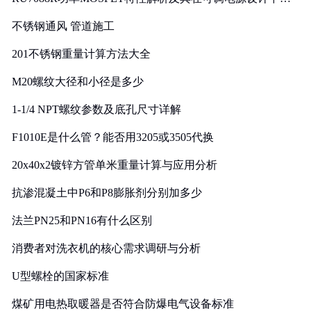
实践
不锈钢通风 管道施工
201不锈钢重量计算方法大全
M20螺纹大径和小径是多少
1-1/4 NPT螺纹参数及底孔尺寸详解
F1010E是什么管？能否用3205或3505代换
20x40x2镀锌方管单米重量计算与应用分析
抗渗混凝土中P6和P8膨胀剂分别加多少
法兰PN25和PN16有什么区别
消费者对洗衣机的核心需求调研与分析
U型螺栓的国家标准
煤矿用电热取暖器是否符合防爆电气设备标准