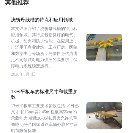
其他推荐
浇筑母线槽的特点和应用领域
本文详细介绍了浇筑母线槽的特点和
应用领域。其特点包括良好的电气、
机械、防火和防护性能。在应用上，
广泛用于商业建筑、工业厂房、医院
和数据中心等场所，凭借自身优势满
足不同领域对电力供应的高要求，保
障电力系统稳定运行。
2026年8月4日
13米平板车的标准尺寸和载重参
数
13米平板车主要技术参数包括: a)外形
尺寸:长13m×宽2.45m,栏板高55cm b)
承载能力:标载30-35吨,最大允许总重
49吨 c)符合国家道路车辆外廓尺寸及
轴荷限值标准