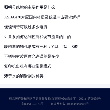
照明母线槽的主要作用是什么
A516Gr70对应国内材质及低温冲击要求解析
镀镍钢带可以过多少电流
计量泵如何达到控制和调节流量的目的
联轴器的轴孔形式有三种：Y型、J型、Z型
不锈钢材质厚度允许误差是多少
复印机出租有哪些常见模式
溶于水的润滑剂的种类
药品医疗器械网络信息服务备案(京)网药械信息备字（2021）第00159号
京ICP证030173号
京公网安备11000002000001号