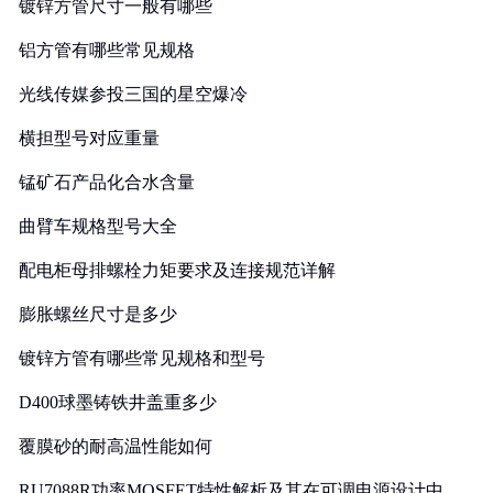
镀锌方管尺寸一般有哪些
铝方管有哪些常见规格
光线传媒参投三国的星空爆冷
横担型号对应重量
锰矿石产品化合水含量
曲臂车规格型号大全
配电柜母排螺栓力矩要求及连接规范详解
膨胀螺丝尺寸是多少
镀锌方管有哪些常见规格和型号
D400球墨铸铁井盖重多少
覆膜砂的耐高温性能如何
RU7088R功率MOSFET特性解析及其在可调电源设计中的