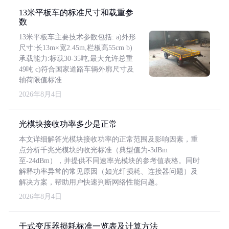
13米平板车的标准尺寸和载重参
数
13米平板车主要技术参数包括: a)外形
尺寸:长13m×宽2.45m,栏板高55cm b)
承载能力:标载30-35吨,最大允许总重
49吨 c)符合国家道路车辆外廓尺寸及
轴荷限值标准
2026年8月4日
光模块接收功率多少是正常
本文详细解答光模块接收功率的正常范围及影响因素，重
点分析千兆光模块的收光标准（典型值为-3dBm
至-24dBm），并提供不同速率光模块的参考值表格。同时
解释功率异常的常见原因（如光纤损耗、连接器问题）及
解决方案，帮助用户快速判断网络性能问题。
2026年8月4日
干式变压器损耗标准一览表及计算方法