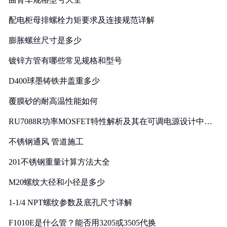
配电柜母排螺栓力矩要求及连接规范详解
膨胀螺丝尺寸是多少
镀锌方管有哪些常见规格和型号
D400球墨铸铁井盖重多少
覆膜砂的耐高温性能如何
RU7088R功率MOSFET特性解析及其在可调电源设计中的
实践
不锈钢通风 管道施工
201不锈钢重量计算方法大全
M20螺纹大径和小径是多少
1-1/4 NPT螺纹参数及底孔尺寸详解
F1010E是什么管？能否用3205或3505代换