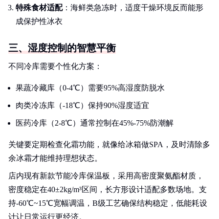
特殊食材适配
：海鲜类急冻时，适度干燥环境反而能形
成保护性冰衣
三、湿度控制的智慧平衡
不同冷库需要个性化方案：
果蔬冷藏库（0-4℃）需要95%高湿度防脱水
肉类冷冻库（-18℃）保持90%湿度适宜
医药冷库（2-8℃）通常控制在45%-75%防潮解
关键要定期检查化霜功能，就像给冰箱做SPA，及时清除多
余冰霜才能维持理想状态。
店内现有新款节能冷库保温板，采用高密度聚氨酯材质，
密度稳定在40±2kg/m³区间，长方形设计适配多数场地。支
持-60℃~15℃宽幅调温，B级工艺确保结构稳定，低能耗设
计让日常运行更经济。