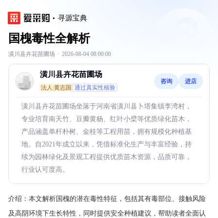
寻源宝典
国槐毒性全解析
潢川县卉花苗圃场
·
2026-08-04 08:00:00
潢川县卉花苗圃场
咨询
进店
法人:黄志国
通过真实性核验
潢川县卉花苗圃场坐落于河南省潢川县卜塔集镇李湾村，
专业培育南天竹、豆瓣黄杨、红叶小檗等优质绿化苗木，
产品涵盖单杆朴树、金桂等工程用苗，拥有规模化种植基
地。自2021年成立以来，凭借标准化生产与丰富经验，持
续为园林绿化及景观工程提供优质苗木资源，品质可靠，
行业认可度高。
介绍：
本文解析国槐的潜在毒性特征，包括其有毒部位、接触风险
及高阴环境下生长特性，同时提供安全种植建议，帮助读者全面认