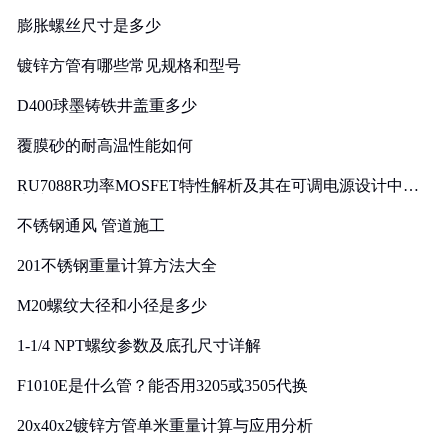
膨胀螺丝尺寸是多少
镀锌方管有哪些常见规格和型号
D400球墨铸铁井盖重多少
覆膜砂的耐高温性能如何
RU7088R功率MOSFET特性解析及其在可调电源设计中的
实践
不锈钢通风 管道施工
201不锈钢重量计算方法大全
M20螺纹大径和小径是多少
1-1/4 NPT螺纹参数及底孔尺寸详解
F1010E是什么管？能否用3205或3505代换
20x40x2镀锌方管单米重量计算与应用分析