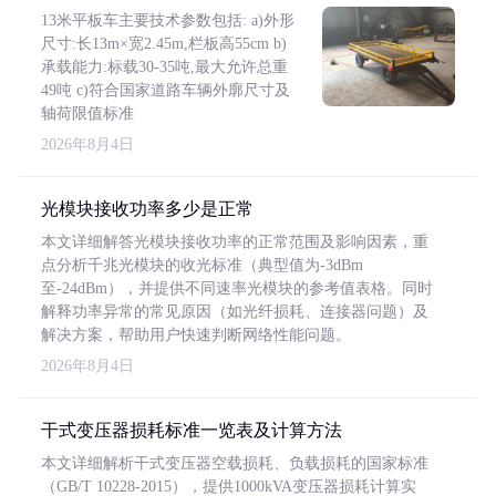
13米平板车主要技术参数包括: a)外形
尺寸:长13m×宽2.45m,栏板高55cm b)
承载能力:标载30-35吨,最大允许总重
49吨 c)符合国家道路车辆外廓尺寸及
轴荷限值标准
2026年8月4日
光模块接收功率多少是正常
本文详细解答光模块接收功率的正常范围及影响因素，重
点分析千兆光模块的收光标准（典型值为-3dBm
至-24dBm），并提供不同速率光模块的参考值表格。同时
解释功率异常的常见原因（如光纤损耗、连接器问题）及
解决方案，帮助用户快速判断网络性能问题。
2026年8月4日
干式变压器损耗标准一览表及计算方法
本文详细解析干式变压器空载损耗、负载损耗的国家标准
（GB/T 10228-2015），提供1000kVA变压器损耗计算实