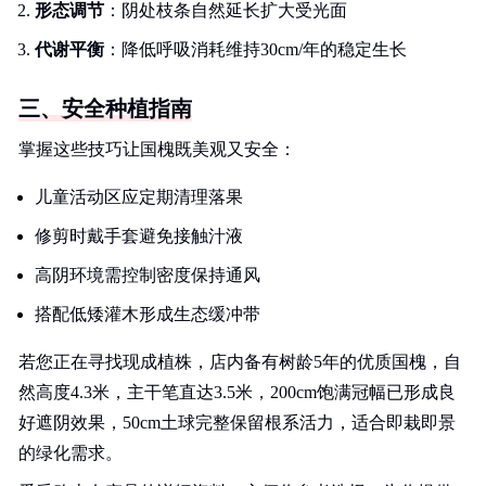
形态调节
：阴处枝条自然延长扩大受光面
代谢平衡
：降低呼吸消耗维持30cm/年的稳定生长
三、安全种植指南
掌握这些技巧让国槐既美观又安全：
儿童活动区应定期清理落果
修剪时戴手套避免接触汁液
高阴环境需控制密度保持通风
搭配低矮灌木形成生态缓冲带
若您正在寻找现成植株，店内备有树龄5年的优质国槐，自
然高度4.3米，主干笔直达3.5米，200cm饱满冠幅已形成良
好遮阴效果，50cm土球完整保留根系活力，适合即栽即景
的绿化需求。