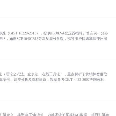
/T 10228-2015），提供1000kVA变压器损耗计算实例，分步
，涵盖SCB10/SCB13等常见型号参数，指导用户快速掌握变压器
法（理论公式法、查表法、在线工具法），重点解析了黄铜棒密度取
计算案例、误差分析及选材建议，数据参考GB/T 4423-2007等国家标
括各引脚定义、典型电压/电流值、内部逻辑关系等核心数据，并附引脚参