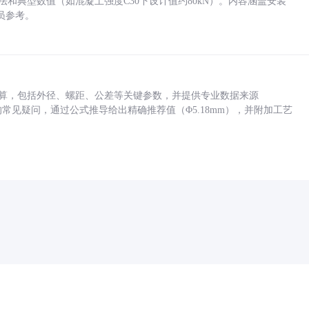
方法和典型数值（如混凝土强度C30下设计值约80kN）。内容涵盖安装
员参考。
底孔计算，包括外径、螺距、公差等关键参数，并提供专业数据来源
孔尺寸的常见疑问，通过公式推导给出精确推荐值（Φ5.18mm），并附加工艺