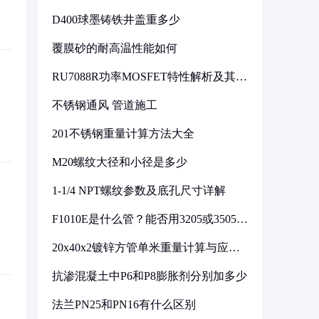
D400球墨铸铁井盖重多少
覆膜砂的耐高温性能如何
RU7088R功率MOSFET特性解析及其在
可调电源设计中的实践
不锈钢通风 管道施工
201不锈钢重量计算方法大全
M20螺纹大径和小径是多少
1-1/4 NPT螺纹参数及底孔尺寸详解
F1010E是什么管？能否用3205或3505代
换
20x40x2镀锌方管单米重量计算与应用
分析
抗渗混凝土中P6和P8膨胀剂分别加多少
法兰PN25和PN16有什么区别