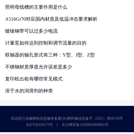
照明母线槽的主要作用是什么
A516Gr70对应国内材质及低温冲击要求解析
镀镍钢带可以过多少电流
计量泵如何达到控制和调节流量的目的
联轴器的轴孔形式有三种：Y型、J型、Z型
不锈钢材质厚度允许误差是多少
复印机出租有哪些常见模式
溶于水的润滑剂的种类
药品医疗器械网络信息服务备案(京)网药械信息备字（2021）第00159号
京ICP证030173号
京公网安备11000002000001号