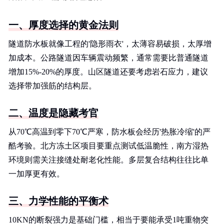
一、厚度选择的黄金法则
隧道防水板就像工程的'隐形雨衣'，太薄容易破损，太厚增
加成本。公路隧道因车辆震动频繁，通常需要比普通隧道
增加15%-20%的厚度。山区隧道还要考虑岩石应力，建议
选择带加强筋的结构层。
二、温度是隐藏考官
从70℃高温到零下70℃严寒，防水板会经历'热胀冷缩'的严
酷考验。北方冻土区项目要重点测试低温脆性，南方湿热
环境则需关注接缝处耐老化性能。多层复合结构往往比单
一加厚更有效。
三、力学性能的平衡术
10KN的断裂强力是基础门槛，相当于要能承受1吨重物突