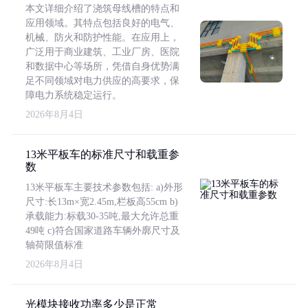
本文详细介绍了浇筑母线槽的特点和
应用领域。其特点包括良好的电气、
机械、防火和防护性能。在应用上，
广泛用于商业建筑、工业厂房、医院
和数据中心等场所，凭借自身优势满
足不同领域对电力供应的高要求，保
障电力系统稳定运行。
2026年8月4日
13米平板车的标准尺寸和载重参
数
13米平板车主要技术参数包括: a)外形
尺寸:长13m×宽2.45m,栏板高55cm b)
承载能力:标载30-35吨,最大允许总重
49吨 c)符合国家道路车辆外廓尺寸及
轴荷限值标准
2026年8月4日
光模块接收功率多少是正常