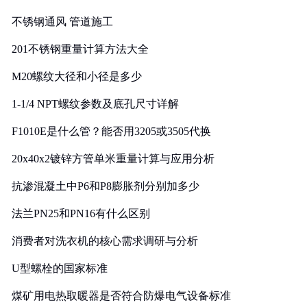
实践
不锈钢通风 管道施工
201不锈钢重量计算方法大全
M20螺纹大径和小径是多少
1-1/4 NPT螺纹参数及底孔尺寸详解
F1010E是什么管？能否用3205或3505代换
20x40x2镀锌方管单米重量计算与应用分析
抗渗混凝土中P6和P8膨胀剂分别加多少
法兰PN25和PN16有什么区别
消费者对洗衣机的核心需求调研与分析
U型螺栓的国家标准
煤矿用电热取暖器是否符合防爆电气设备标准