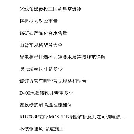
光线传媒参投三国的星空爆冷
横担型号对应重量
锰矿石产品化合水含量
曲臂车规格型号大全
配电柜母排螺栓力矩要求及连接规范详解
膨胀螺丝尺寸是多少
镀锌方管有哪些常见规格和型号
D400球墨铸铁井盖重多少
覆膜砂的耐高温性能如何
RU7088R功率MOSFET特性解析及其在可调电源设
计中的实践
不锈钢通风 管道施工