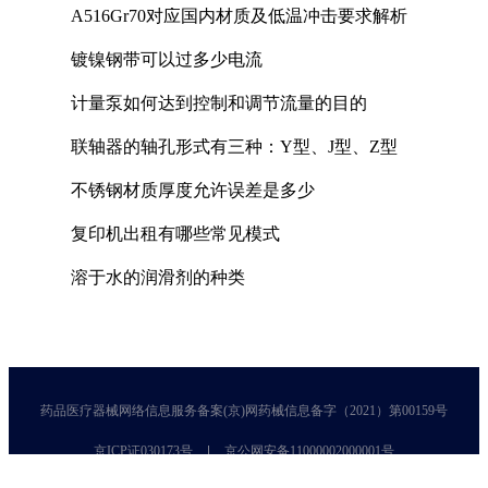
A516Gr70对应国内材质及低温冲击要求解析
镀镍钢带可以过多少电流
计量泵如何达到控制和调节流量的目的
联轴器的轴孔形式有三种：Y型、J型、Z型
不锈钢材质厚度允许误差是多少
复印机出租有哪些常见模式
溶于水的润滑剂的种类
药品医疗器械网络信息服务备案(京)网药械信息备字（2021）第00159号
京ICP证030173号
京公网安备11000002000001号