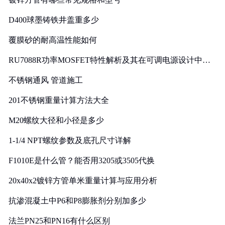
D400球墨铸铁井盖重多少
覆膜砂的耐高温性能如何
RU7088R功率MOSFET特性解析及其在可调电源设计中的
实践
不锈钢通风 管道施工
201不锈钢重量计算方法大全
M20螺纹大径和小径是多少
1-1/4 NPT螺纹参数及底孔尺寸详解
F1010E是什么管？能否用3205或3505代换
20x40x2镀锌方管单米重量计算与应用分析
抗渗混凝土中P6和P8膨胀剂分别加多少
法兰PN25和PN16有什么区别