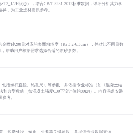
_1/2H状态），结合GB/T 5231-2012标准数据，详细分析其力学
差异，为工业选材提供参考。
砂200目对应的表面粗糙度（Ra 3.2-6.3μm），并对比不同目数
业实践，帮助用户根据需求选择合适的喷砂参数。
力，包括螺杆直径、钻孔尺寸等参数，并依据专业标准（如《混凝土结
方法和典型数值（如混凝土强度C30下设计值约80kN）。内容涵盖安装
员参考。
底孔计算，包括外径、螺距、公差等关键参数，并提供专业数据来源