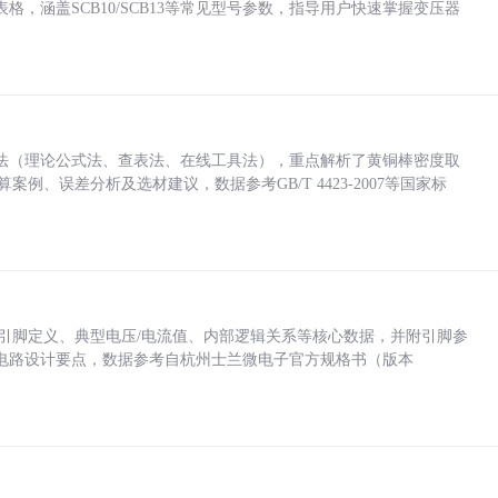
，涵盖SCB10/SCB13等常见型号参数，指导用户快速掌握变压器
法（理论公式法、查表法、在线工具法），重点解析了黄铜棒密度取
计算案例、误差分析及选材建议，数据参考GB/T 4423-2007等国家标
括各引脚定义、典型电压/电流值、内部逻辑关系等核心数据，并附引脚参
电路设计要点，数据参考自杭州士兰微电子官方规格书（版本