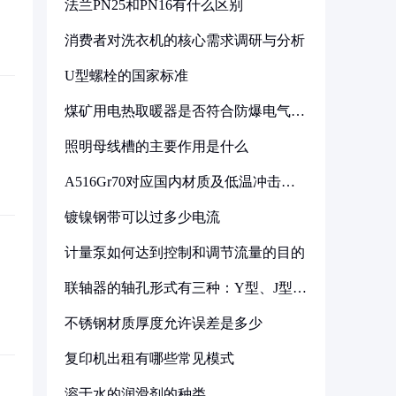
法兰PN25和PN16有什么区别
消费者对洗衣机的核心需求调研与分析
U型螺栓的国家标准
煤矿用电热取暖器是否符合防爆电气设
备标准
照明母线槽的主要作用是什么
A516Gr70对应国内材质及低温冲击要
求解析
镀镍钢带可以过多少电流
计量泵如何达到控制和调节流量的目的
联轴器的轴孔形式有三种：Y型、J型、
Z型
不锈钢材质厚度允许误差是多少
复印机出租有哪些常见模式
溶于水的润滑剂的种类