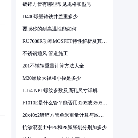
镀锌方管有哪些常见规格和型号
D400球墨铸铁井盖重多少
覆膜砂的耐高温性能如何
RU7088R功率MOSFET特性解析及其在
可调电源设计中的实践
不锈钢通风 管道施工
201不锈钢重量计算方法大全
M20螺纹大径和小径是多少
1-1/4 NPT螺纹参数及底孔尺寸详解
F1010E是什么管？能否用3205或3505代
换
20x40x2镀锌方管单米重量计算与应用
分析
抗渗混凝土中P6和P8膨胀剂分别加多少