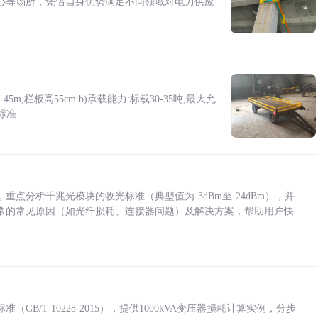
心等场所，凭借自身优势满足不同领域对电力供应
5m,栏板高55cm b)承载能力:标载30-35吨,最大允
标准
点分析千兆光模块的收光标准（典型值为-3dBm至-24dBm），并
常的常见原因（如光纤损耗、连接器问题）及解决方案，帮助用户快
/T 10228-2015），提供1000kVA变压器损耗计算实例，分步