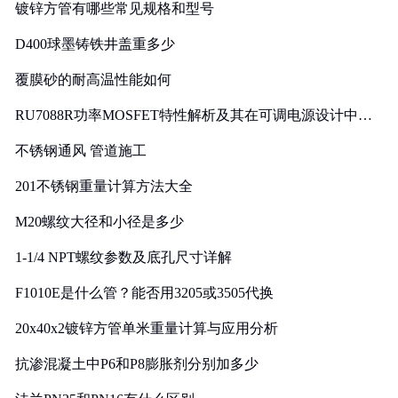
镀锌方管有哪些常见规格和型号
D400球墨铸铁井盖重多少
覆膜砂的耐高温性能如何
RU7088R功率MOSFET特性解析及其在可调电源设计中的
实践
不锈钢通风 管道施工
201不锈钢重量计算方法大全
M20螺纹大径和小径是多少
1-1/4 NPT螺纹参数及底孔尺寸详解
F1010E是什么管？能否用3205或3505代换
20x40x2镀锌方管单米重量计算与应用分析
抗渗混凝土中P6和P8膨胀剂分别加多少