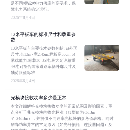
足不同领域对电力供应的高要求，保
障电力系统稳定运行。
2026年8月4日
13米平板车的标准尺寸和载重参
数
13米平板车主要技术参数包括: a)外形
尺寸:长13m×宽2.45m,栏板高55cm b)
承载能力:标载30-35吨,最大允许总重
49吨 c)符合国家道路车辆外廓尺寸及
轴荷限值标准
2026年8月4日
光模块接收功率多少是正常
本文详细解答光模块接收功率的正常范围及影响因素，重
点分析千兆光模块的收光标准（典型值为-3dBm
至-24dBm），并提供不同速率光模块的参考值表格。同时
解释功率异常的常见原因（如光纤损耗、连接器问题）及