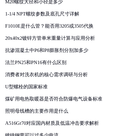
M20螺纹大径和小径是多少
1-1/4 NPT螺纹参数及底孔尺寸详解
F1010E是什么管？能否用3205或3505代换
20x40x2镀锌方管单米重量计算与应用分析
抗渗混凝土中P6和P8膨胀剂分别加多少
法兰PN25和PN16有什么区别
消费者对洗衣机的核心需求调研与分析
U型螺栓的国家标准
煤矿用电热取暖器是否符合防爆电气设备标准
照明母线槽的主要作用是什么
A516Gr70对应国内材质及低温冲击要求解析
镀镍钢带可以过多少电流