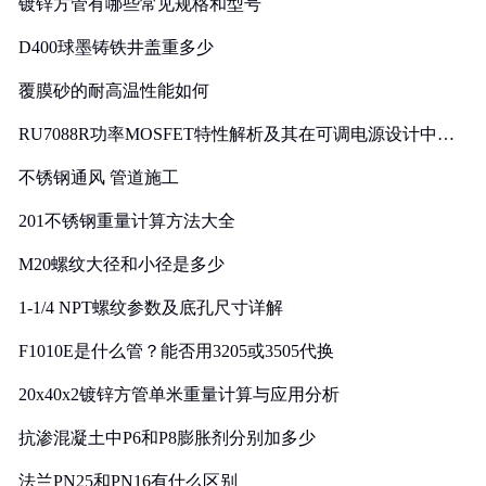
镀锌方管有哪些常见规格和型号
D400球墨铸铁井盖重多少
覆膜砂的耐高温性能如何
RU7088R功率MOSFET特性解析及其在可调电源设计中的
实践
不锈钢通风 管道施工
201不锈钢重量计算方法大全
M20螺纹大径和小径是多少
1-1/4 NPT螺纹参数及底孔尺寸详解
F1010E是什么管？能否用3205或3505代换
20x40x2镀锌方管单米重量计算与应用分析
抗渗混凝土中P6和P8膨胀剂分别加多少
法兰PN25和PN16有什么区别