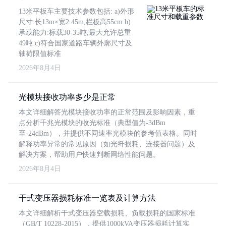
13米平板车主要技术参数包括: a)外形
尺寸:长13m×宽2.45m,栏板高55cm b)
承载能力:标载30-35吨,最大允许总重
49吨 c)符合国家道路车辆外廓尺寸及
轴荷限值标准
2026年8月4日
光模块接收功率多少是正常
本文详细解答光模块接收功率的正常范围及影响因素，重
点分析千兆光模块的收光标准（典型值为-3dBm
至-24dBm），并提供不同速率光模块的参考值表格。同时
解释功率异常的常见原因（如光纤损耗、连接器问题）及
解决方案，帮助用户快速判断网络性能问题。
2026年8月4日
干式变压器损耗标准一览表及计算方法
本文详细解析干式变压器空载损耗、负载损耗的国家标准
（GB/T 10228-2015），提供1000kVA变压器损耗计算实