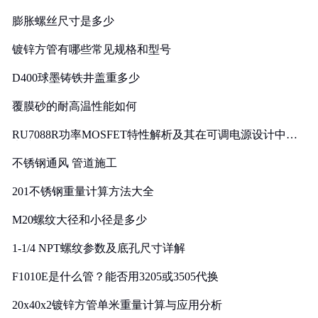
膨胀螺丝尺寸是多少
镀锌方管有哪些常见规格和型号
D400球墨铸铁井盖重多少
覆膜砂的耐高温性能如何
RU7088R功率MOSFET特性解析及其在可调电源设计中的
实践
不锈钢通风 管道施工
201不锈钢重量计算方法大全
M20螺纹大径和小径是多少
1-1/4 NPT螺纹参数及底孔尺寸详解
F1010E是什么管？能否用3205或3505代换
20x40x2镀锌方管单米重量计算与应用分析