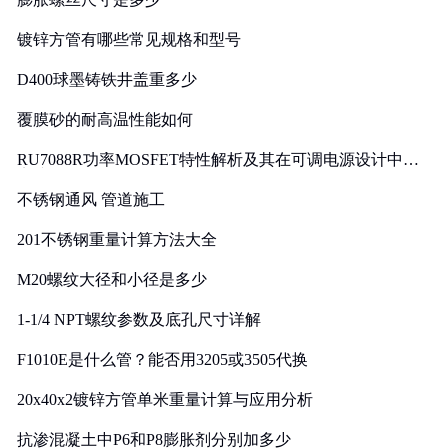
镀锌方管有哪些常见规格和型号
D400球墨铸铁井盖重多少
覆膜砂的耐高温性能如何
RU7088R功率MOSFET特性解析及其在可调电源设计中的
实践
不锈钢通风 管道施工
201不锈钢重量计算方法大全
M20螺纹大径和小径是多少
1-1/4 NPT螺纹参数及底孔尺寸详解
F1010E是什么管？能否用3205或3505代换
20x40x2镀锌方管单米重量计算与应用分析
抗渗混凝土中P6和P8膨胀剂分别加多少