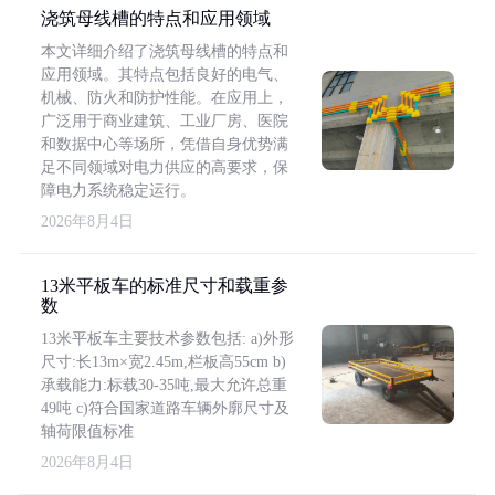
浇筑母线槽的特点和应用领域
本文详细介绍了浇筑母线槽的特点和
应用领域。其特点包括良好的电气、
机械、防火和防护性能。在应用上，
广泛用于商业建筑、工业厂房、医院
和数据中心等场所，凭借自身优势满
足不同领域对电力供应的高要求，保
障电力系统稳定运行。
2026年8月4日
13米平板车的标准尺寸和载重参
数
13米平板车主要技术参数包括: a)外形
尺寸:长13m×宽2.45m,栏板高55cm b)
承载能力:标载30-35吨,最大允许总重
49吨 c)符合国家道路车辆外廓尺寸及
轴荷限值标准
2026年8月4日