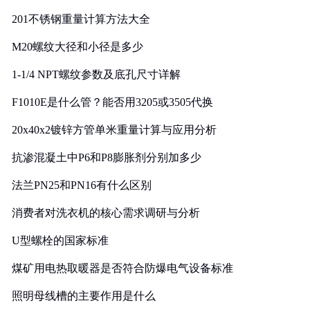
201不锈钢重量计算方法大全
M20螺纹大径和小径是多少
1-1/4 NPT螺纹参数及底孔尺寸详解
F1010E是什么管？能否用3205或3505代换
20x40x2镀锌方管单米重量计算与应用分析
抗渗混凝土中P6和P8膨胀剂分别加多少
法兰PN25和PN16有什么区别
消费者对洗衣机的核心需求调研与分析
U型螺栓的国家标准
煤矿用电热取暖器是否符合防爆电气设备标准
照明母线槽的主要作用是什么