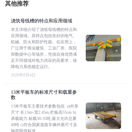
其他推荐
浇筑母线槽的特点和应用领域
本文详细介绍了浇筑母线槽的特点和
应用领域。其特点包括良好的电气、
机械、防火和防护性能。在应用上，
广泛用于商业建筑、工业厂房、医院
和数据中心等场所，凭借自身优势满
足不同领域对电力供应的高要求，保
障电力系统稳定运行。
2026年8月4日
13米平板车的标准尺寸和载重参
数
13米平板车主要技术参数包括: a)外形
尺寸:长13m×宽2.45m,栏板高55cm b)
承载能力:标载30-35吨,最大允许总重
49吨 c)符合国家道路车辆外廓尺寸及
轴荷限值标准