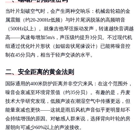
当叶片划破空气时，会产生两种交响乐：机械齿轮箱的金
属震颤（约20-200Hz低频）与叶片尾涡脱落的高频哨音
（500Hz以上）。就像吉他琴弦振动发声，转速越快音调越
高——风速每增加5m/s，声压级约提升3分贝。不过现代机
组通过优化叶片形状（如锯齿状尾缘设计）已能将噪音控
制在45分贝内，相当于轻声交谈的水平。
二、安全距离的黄金法则
国际通用的400米防护距离并非空穴来风：在这个范围外，
噪音会衰减至环境背景值（约35分贝）。有趣的是，丹麦
技术大学研究发现，低频声波在潮湿空气中传播更远，但
能量衰减也更快——这就是雨后风机声音似乎更明显却不
会持续增强的原因。对敏感人群来说，选择背向叶轮的房
屋朝向可减少60%以上的声波接收。