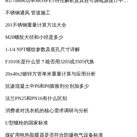
RU7088R功率MOSFET特性解析及其在可调电源设计中的
实践
不锈钢通风 管道施工
201不锈钢重量计算方法大全
M20螺纹大径和小径是多少
1-1/4 NPT螺纹参数及底孔尺寸详解
F1010E是什么管？能否用3205或3505代换
20x40x2镀锌方管单米重量计算与应用分析
抗渗混凝土中P6和P8膨胀剂分别加多少
法兰PN25和PN16有什么区别
消费者对洗衣机的核心需求调研与分析
U型螺栓的国家标准
煤矿用电热取暖器是否符合防爆电气设备标准