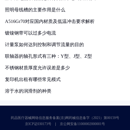
照明母线槽的主要作用是什么
A516Gr70对应国内材质及低温冲击要求解析
镀镍钢带可以过多少电流
计量泵如何达到控制和调节流量的目的
联轴器的轴孔形式有三种：Y型、J型、Z型
不锈钢材质厚度允许误差是多少
复印机出租有哪些常见模式
溶于水的润滑剂的种类
药品医疗器械网络信息服务备案(京)网药械信息备字（2021）第00159号
京ICP证030173号
京公网安备11000002000001号