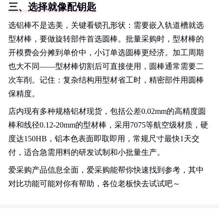
三、选择就像配钥匙
选铝棒不是选美，关键看锁孔形状：需要嵌入轨道槽就选
型材棒，要做旋转部件首选圆棒。批量采购时，型材棒的
开模费会分摊到单价中，小订单选圆棒更经济。加工周期
也大不同——型材棒切割后可直接使用，圆棒通常需要二
次车削。记住：复杂结构用型材省工时，精密部件用圆棒
保精度。
店内现有多种规格铝材现货，包括公差0.02mm的高精度圆
棒和线径0.12-20mm的型材棒，采用7075等航空级材质，硬
度达150HB，铝本色表面即取即用，常规尺寸最快1天交
付，适合急需用料的研发试制和小批量生产。
爱采购产品信息全面，爱采购能帮你快速找到参考，其中
对比功能可能对你有帮助，各位老板快去试试吧～