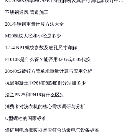
RU7088R功率MOSFET特性解析及其在可调电源设计中的
实践
不锈钢通风 管道施工
201不锈钢重量计算方法大全
M20螺纹大径和小径是多少
1-1/4 NPT螺纹参数及底孔尺寸详解
F1010E是什么管？能否用3205或3505代换
20x40x2镀锌方管单米重量计算与应用分析
抗渗混凝土中P6和P8膨胀剂分别加多少
法兰PN25和PN16有什么区别
消费者对洗衣机的核心需求调研与分析
U型螺栓的国家标准
煤矿用电热取暖器是否符合防爆电气设备标准