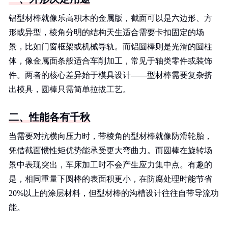
铝型材棒就像乐高积木的金属版，截面可以是六边形、方
形或异型，棱角分明的结构天生适合需要卡扣固定的场
景，比如门窗框架或机械导轨。而铝圆棒则是光滑的圆柱
体，像金属面条般适合车削加工，常见于轴类零件或装饰
件。两者的核心差异始于模具设计——型材棒需要复杂挤
出模具，圆棒只需简单拉拔工艺。
二、性能各有千秋
当需要对抗横向压力时，带棱角的型材棒就像防滑轮胎，
凭借截面惯性矩优势能承受更大弯曲力。而圆棒在旋转场
景中表现突出，车床加工时不会产生应力集中点。有趣的
是，相同重量下圆棒的表面积更小，在防腐处理时能节省
20%以上的涂层材料，但型材棒的沟槽设计往往自带导流功
能。