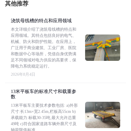
其他推荐
浇筑母线槽的特点和应用领域
本文详细介绍了浇筑母线槽的特点和
应用领域。其特点包括良好的电气、
机械、防火和防护性能。在应用上，
广泛用于商业建筑、工业厂房、医院
和数据中心等场所，凭借自身优势满
足不同领域对电力供应的高要求，保
障电力系统稳定运行。
2026年8月4日
13米平板车的标准尺寸和载重参
数
13米平板车主要技术参数包括: a)外形
尺寸:长13m×宽2.45m,栏板高55cm b)
承载能力:标载30-35吨,最大允许总重
49吨 c)符合国家道路车辆外廓尺寸及
轴荷限值标准