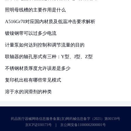
照明母线槽的主要作用是什么
A516Gr70对应国内材质及低温冲击要求解析
镀镍钢带可以过多少电流
计量泵如何达到控制和调节流量的目的
联轴器的轴孔形式有三种：Y型、J型、Z型
不锈钢材质厚度允许误差是多少
复印机出租有哪些常见模式
溶于水的润滑剂的种类
药品医疗器械网络信息服务备案(京)网药械信息备字（2021）第00159号
京ICP证030173号
京公网安备11000002000001号