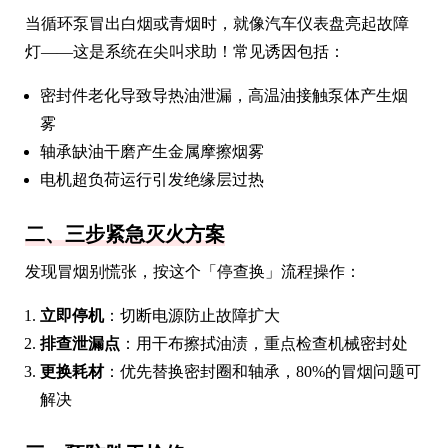
当循环泵冒出白烟或青烟时，就像汽车仪表盘亮起故障
灯——这是系统在尖叫求助！常见诱因包括：
密封件老化导致导热油泄漏，高温油接触泵体产生烟
雾
轴承缺油干磨产生金属摩擦烟雾
电机超负荷运行引发绝缘层过热
二、三步紧急灭火方案
发现冒烟别慌张，按这个「停查换」流程操作：
立即停机
：切断电源防止故障扩大
排查泄漏点
：用干布擦拭油渍，重点检查机械密封处
更换耗材
：优先替换密封圈和轴承，80%的冒烟问题可
解决