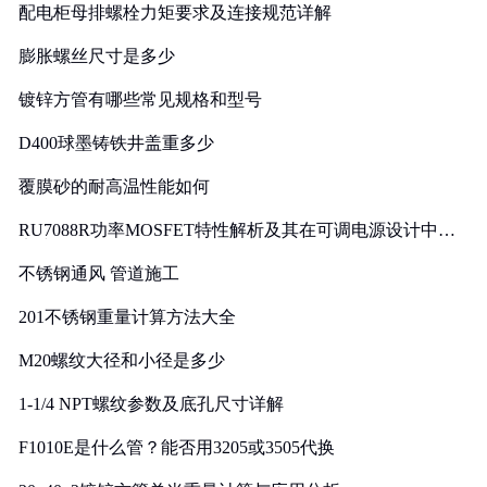
配电柜母排螺栓力矩要求及连接规范详解
膨胀螺丝尺寸是多少
镀锌方管有哪些常见规格和型号
D400球墨铸铁井盖重多少
覆膜砂的耐高温性能如何
RU7088R功率MOSFET特性解析及其在可调电源设计中的
实践
不锈钢通风 管道施工
201不锈钢重量计算方法大全
M20螺纹大径和小径是多少
1-1/4 NPT螺纹参数及底孔尺寸详解
F1010E是什么管？能否用3205或3505代换