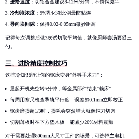
进给速度
：切铝合金建议8-12米/分钟，不锈钢减半
冷却液浓度
：5%乳化液比例最防粘连
导向块间隙
：保持0.02-0.05mm微妙距离
记得每次调整后做3次试切取平均值，就像厨师尝汤要舀三
勺。
三、进阶精度控制技巧
这些冷知识能让你的锯床变身"外科手术刀"：
晨起开机先空转5分钟，等金属部件结束"赖床"
每周用塞尺检查导轨平行度，误差超0.1mm立即校正
锯齿磨损超1/3时，损耗会突然增大就像钝刀切肉
切割薄板时在下方垫木板，能减少20%材料震颤
对于需要处理800mm大尺寸工件的场景，可选择主电机