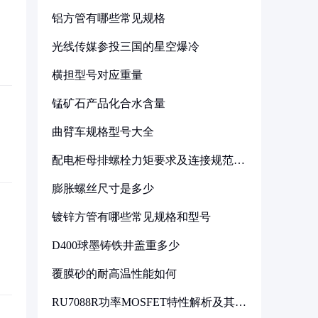
铝方管有哪些常见规格
光线传媒参投三国的星空爆冷
横担型号对应重量
锰矿石产品化合水含量
曲臂车规格型号大全
配电柜母排螺栓力矩要求及连接规范详
解
膨胀螺丝尺寸是多少
镀锌方管有哪些常见规格和型号
D400球墨铸铁井盖重多少
覆膜砂的耐高温性能如何
RU7088R功率MOSFET特性解析及其在
可调电源设计中的实践