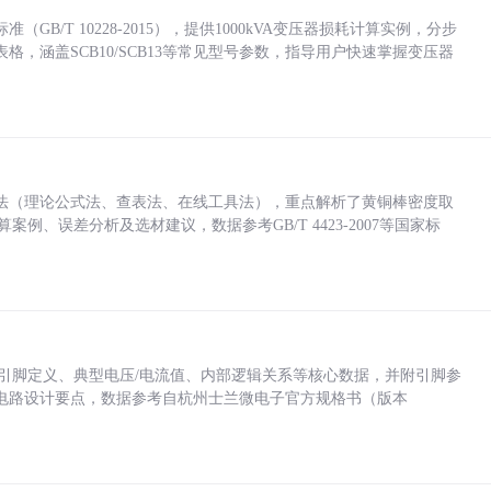
/T 10228-2015），提供1000kVA变压器损耗计算实例，分步
，涵盖SCB10/SCB13等常见型号参数，指导用户快速掌握变压器
法（理论公式法、查表法、在线工具法），重点解析了黄铜棒密度取
计算案例、误差分析及选材建议，数据参考GB/T 4423-2007等国家标
括各引脚定义、典型电压/电流值、内部逻辑关系等核心数据，并附引脚参
电路设计要点，数据参考自杭州士兰微电子官方规格书（版本