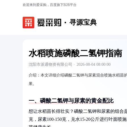
欢迎来到爱采购，百度旗下B2B平台
寻源宝典
水稻喷施磷酸二氢钾指南
沈阳市派通物资有限公司
·
2026-08-04 08:00:00
介绍：
本文详细介绍磷酸二氢钾与尿素混合喷施水稻苗
果。
一、磷酸二氢钾与尿素的黄金配比
想让水稻苗长得壮实？磷酸二氢钾和尿素的组合是
克，尿素100-150克，兑水15-20公斤进行