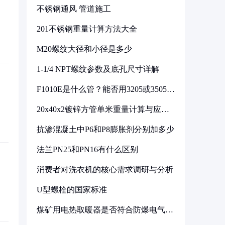
不锈钢通风 管道施工
201不锈钢重量计算方法大全
M20螺纹大径和小径是多少
1-1/4 NPT螺纹参数及底孔尺寸详解
F1010E是什么管？能否用3205或3505代
换
20x40x2镀锌方管单米重量计算与应用
分析
抗渗混凝土中P6和P8膨胀剂分别加多少
法兰PN25和PN16有什么区别
消费者对洗衣机的核心需求调研与分析
U型螺栓的国家标准
煤矿用电热取暖器是否符合防爆电气设
备标准