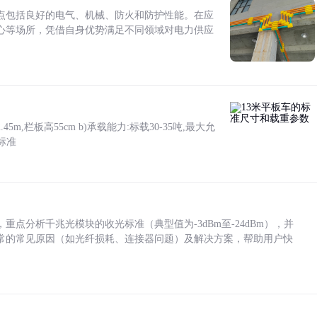
点包括良好的电气、机械、防火和防护性能。在应
心等场所，凭借自身优势满足不同领域对电力供应
5m,栏板高55cm b)承载能力:标载30-35吨,最大允
标准
点分析千兆光模块的收光标准（典型值为-3dBm至-24dBm），并
常的常见原因（如光纤损耗、连接器问题）及解决方案，帮助用户快