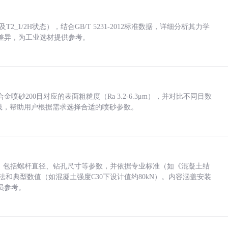
_1/2H状态），结合GB/T 5231-2012标准数据，详细分析其力学
差异，为工业选材提供参考。
砂200目对应的表面粗糙度（Ra 3.2-6.3μm），并对比不同目数
业实践，帮助用户根据需求选择合适的喷砂参数。
力，包括螺杆直径、钻孔尺寸等参数，并依据专业标准（如《混凝土结
方法和典型数值（如混凝土强度C30下设计值约80kN）。内容涵盖安装
员参考。