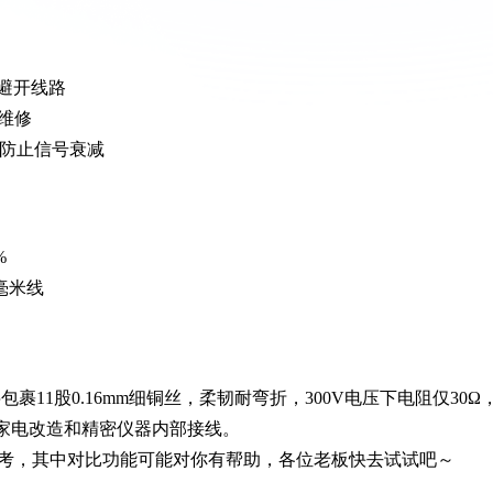
避开线路
维修
，防止信号衰减
%
毫米线
包裹11股0.16mm细铜丝，柔韧耐弯折，300V电压下电阻仅30Ω
小家电改造和精密仪器内部接线。
考，其中对比功能可能对你有帮助，各位老板快去试试吧～