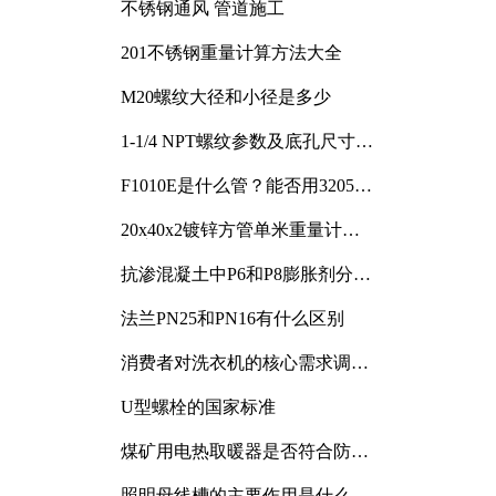
不锈钢通风 管道施工
201不锈钢重量计算方法大全
M20螺纹大径和小径是多少
1-1/4 NPT螺纹参数及底孔尺寸详
解
F1010E是什么管？能否用3205或
3505代换
20x40x2镀锌方管单米重量计算
与应用分析
抗渗混凝土中P6和P8膨胀剂分别
加多少
法兰PN25和PN16有什么区别
消费者对洗衣机的核心需求调研
与分析
U型螺栓的国家标准
煤矿用电热取暖器是否符合防爆
电气设备标准
照明母线槽的主要作用是什么