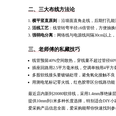
二、三大布线方法论
横平竖直原则
：沿墙面直角走线，后期打孔能
活线工艺
：线管转弯半径≥6倍管径，方便抽换
强弱电分离
：网络线与电源线间隔30cm以上
三、老师傅的私藏技巧
线管预留40%空间散热，穿线量不超过管径60
插座回路用2.5平方毫米线，空调单独用4平方
多股软线接头要镀锡处理，避免氧化接触不良
用测电笔标记零火线，红色胶带区分线路功能
最近店内新到20080软排线，采用1.4mm厚绝缘层
提供10mm到1米多种长度选择，特别适合DIY
爱采购产品信息全面，爱采购能帮你快速找到参