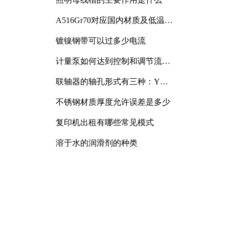
A516Gr70对应国内材质及低温冲
击要求解析
镀镍钢带可以过多少电流
计量泵如何达到控制和调节流量
的目的
联轴器的轴孔形式有三种：Y
型、J型、Z型
不锈钢材质厚度允许误差是多少
复印机出租有哪些常见模式
溶于水的润滑剂的种类