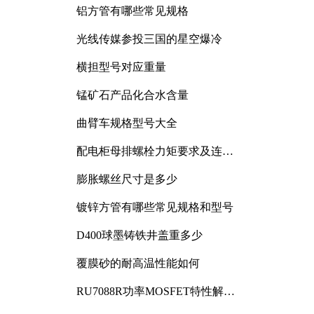
铝方管有哪些常见规格
光线传媒参投三国的星空爆冷
横担型号对应重量
锰矿石产品化合水含量
曲臂车规格型号大全
配电柜母排螺栓力矩要求及连接
规范详解
膨胀螺丝尺寸是多少
镀锌方管有哪些常见规格和型号
D400球墨铸铁井盖重多少
覆膜砂的耐高温性能如何
RU7088R功率MOSFET特性解析
及其在可调电源设计中的实践